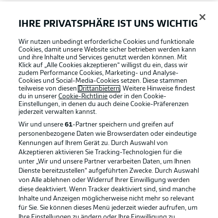
FAQ
IHRE PRIVATSPHÄRE IST UNS WICHTIG
Wir nutzen unbedingt erforderliche Cookies und funktionale
Broadcaster
Cookies, damit unsere Website sicher betrieben werden kann
und ihre Inhalte und Services genutzt werden können. Mit
Klick auf „Alle Cookies akzeptieren“ willigst du ein, dass wir
zudem Performance Cookies, Marketing- und Analyse-
Bundesliga App
Cookies und Social-Media-Cookies setzen. Diese stammen
teilweise von diesen
Drittanbietern
. Weitere Hinweise findest
du in unserer
Cookie-Richtlinie
oder in den Cookie-
Einstellungen, in denen du auch deine Cookie-Präferenzen
Fantasy Manager
jederzeit
verwalten kannst.
Wir und unsere
61
-Partner speichern und greifen auf
personenbezogene Daten wie Browserdaten oder eindeutige
#BundesligaWIRKT
Kennungen auf Ihrem Gerät zu. Durch Auswahl von
Akzeptieren aktivieren Sie Tracking-Technologien für die
Football as it's meant to be
unter „Wir und unsere Partner verarbeiten Daten, um Ihnen
Dienste bereitzustellen“ aufgeführten Zwecke. Durch Auswahl
Common Ground
von Alle ablehnen oder Widerruf Ihrer Einwilligung werden
diese deaktiviert. Wenn Tracker deaktiviert sind, sind manche
Inhalte und Anzeigen möglicherweise nicht mehr so relevant
BUNDESLIGA APP
für Sie. Sie können dieses Menü jederzeit wieder aufrufen, um
Mitfahrportal
Ihre Einstellungen zu ändern oder Ihre Einwilligung zu