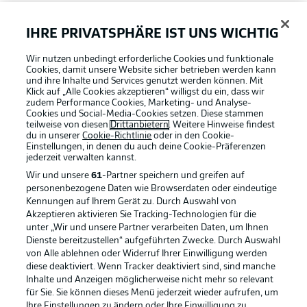
FAQ
IHRE PRIVATSPHÄRE IST UNS WICHTIG
Wir nutzen unbedingt erforderliche Cookies und funktionale
Broadcaster
Cookies, damit unsere Website sicher betrieben werden kann
und ihre Inhalte und Services genutzt werden können. Mit
Klick auf „Alle Cookies akzeptieren“ willigst du ein, dass wir
zudem Performance Cookies, Marketing- und Analyse-
Bundesliga App
Cookies und Social-Media-Cookies setzen. Diese stammen
teilweise von diesen
Drittanbietern
. Weitere Hinweise findest
du in unserer
Cookie-Richtlinie
oder in den Cookie-
Einstellungen, in denen du auch deine Cookie-Präferenzen
Fantasy Manager
jederzeit
verwalten kannst.
Wir und unsere
61
-Partner speichern und greifen auf
personenbezogene Daten wie Browserdaten oder eindeutige
#BundesligaWIRKT
Kennungen auf Ihrem Gerät zu. Durch Auswahl von
Akzeptieren aktivieren Sie Tracking-Technologien für die
Football as it's meant to be
unter „Wir und unsere Partner verarbeiten Daten, um Ihnen
Dienste bereitzustellen“ aufgeführten Zwecke. Durch Auswahl
Common Ground
von Alle ablehnen oder Widerruf Ihrer Einwilligung werden
diese deaktiviert. Wenn Tracker deaktiviert sind, sind manche
Inhalte und Anzeigen möglicherweise nicht mehr so relevant
BUNDESLIGA APP
für Sie. Sie können dieses Menü jederzeit wieder aufrufen, um
Mitfahrportal
Ihre Einstellungen zu ändern oder Ihre Einwilligung zu