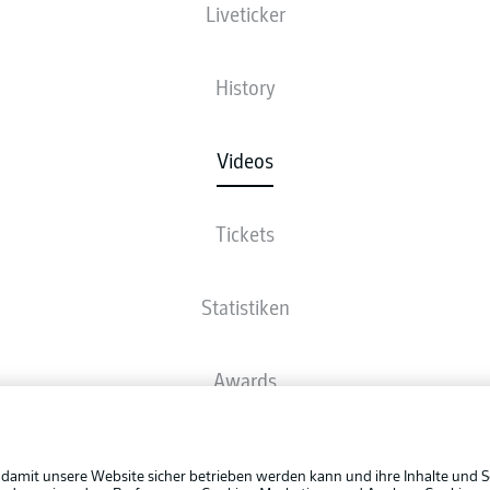
Liveticker
History
Videos
Tickets
Statistiken
Awards
Rechtli
Spieler
Datensc
 damit unsere Website sicher betrieben werden kann und ihre Inhalte und S
BUNDESLIGA APP