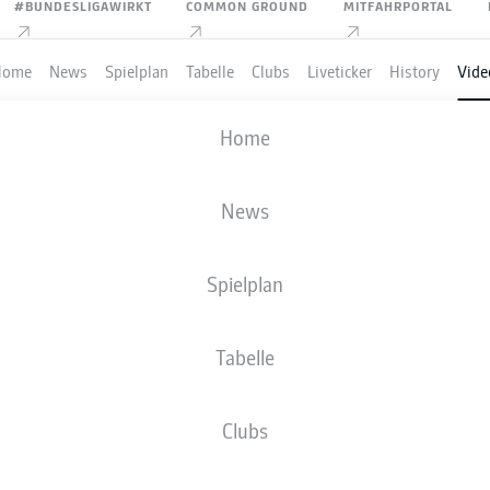
#BUNDESLIGAWIRKT
COMMON GROUND
MITFAHRPORTAL
Home
News
Spielplan
Tabelle
Clubs
Liveticker
History
Vide
redaktioneller Inhalt von
JWPlayer
Home
 einen externen Inhalt von
JWPlayer
, der den Artikel ergänzt. Du
it einem Klick anzeigen lassen und wieder ausblenden.
EKONFERENZ
Inhalte von
JWPlayer
erlauben
News
rstanden, dass mir externe Inhalte von
JWPlayer
n. Damit können personenbezogene Daten an
telt werden und von
JWPlayer
Cookies gesetzt
Spielplan
u findest du in der
Datenschutzerklärung von
er
|
Cookie-Einstellungen bearbeiten
Tabelle
Clubs