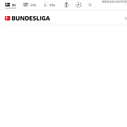
BROADCASTER
2BL
BL
VBL
Empfohlener 
An dieser Stelle findest du
ZURÜCK ZUR VIDEO ÜBERSICHT
kannst ihn dir m
Videos
DIE AUGSBURGER PRESS
07.05.2026
Ich bin damit einve
angezeigt werde
JWPlayer
übermit
werden. Mehr daz
JWPlay