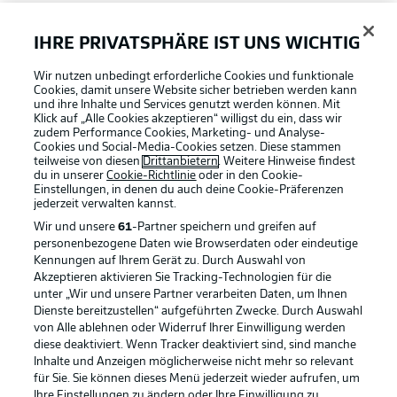
FAQ
IHRE PRIVATSPHÄRE IST UNS WICHTIG
Wir nutzen unbedingt erforderliche Cookies und funktionale
Broadcaster
Cookies, damit unsere Website sicher betrieben werden kann
und ihre Inhalte und Services genutzt werden können. Mit
Klick auf „Alle Cookies akzeptieren“ willigst du ein, dass wir
zudem Performance Cookies, Marketing- und Analyse-
Bundesliga App
Cookies und Social-Media-Cookies setzen. Diese stammen
teilweise von diesen
Drittanbietern
. Weitere Hinweise findest
du in unserer
Cookie-Richtlinie
oder in den Cookie-
Einstellungen, in denen du auch deine Cookie-Präferenzen
Fantasy Manager
jederzeit
verwalten kannst.
Wir und unsere
61
-Partner speichern und greifen auf
personenbezogene Daten wie Browserdaten oder eindeutige
#BundesligaWIRKT
Kennungen auf Ihrem Gerät zu. Durch Auswahl von
Akzeptieren aktivieren Sie Tracking-Technologien für die
Football as it's meant to be
unter „Wir und unsere Partner verarbeiten Daten, um Ihnen
Dienste bereitzustellen“ aufgeführten Zwecke. Durch Auswahl
Common Ground
von Alle ablehnen oder Widerruf Ihrer Einwilligung werden
diese deaktiviert. Wenn Tracker deaktiviert sind, sind manche
Inhalte und Anzeigen möglicherweise nicht mehr so relevant
BUNDESLIGA APP
für Sie. Sie können dieses Menü jederzeit wieder aufrufen, um
Mitfahrportal
Ihre Einstellungen zu ändern oder Ihre Einwilligung zu