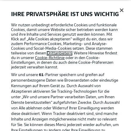
FAQ
IHRE PRIVATSPHÄRE IST UNS WICHTIG
Wir nutzen unbedingt erforderliche Cookies und funktionale
Broadcaster
Cookies, damit unsere Website sicher betrieben werden kann
und ihre Inhalte und Services genutzt werden können. Mit
Klick auf „Alle Cookies akzeptieren“ willigst du ein, dass wir
zudem Performance Cookies, Marketing- und Analyse-
Bundesliga App
Cookies und Social-Media-Cookies setzen. Diese stammen
teilweise von diesen
Drittanbietern
. Weitere Hinweise findest
du in unserer
Cookie-Richtlinie
oder in den Cookie-
Einstellungen, in denen du auch deine Cookie-Präferenzen
Fantasy Manager
jederzeit
verwalten kannst.
Wir und unsere
61
-Partner speichern und greifen auf
personenbezogene Daten wie Browserdaten oder eindeutige
#BundesligaWIRKT
Kennungen auf Ihrem Gerät zu. Durch Auswahl von
Akzeptieren aktivieren Sie Tracking-Technologien für die
Football as it's meant to be
unter „Wir und unsere Partner verarbeiten Daten, um Ihnen
Dienste bereitzustellen“ aufgeführten Zwecke. Durch Auswahl
Common Ground
von Alle ablehnen oder Widerruf Ihrer Einwilligung werden
diese deaktiviert. Wenn Tracker deaktiviert sind, sind manche
Inhalte und Anzeigen möglicherweise nicht mehr so relevant
BUNDESLIGA APP
für Sie. Sie können dieses Menü jederzeit wieder aufrufen, um
Mitfahrportal
Ihre Einstellungen zu ändern oder Ihre Einwilligung zu