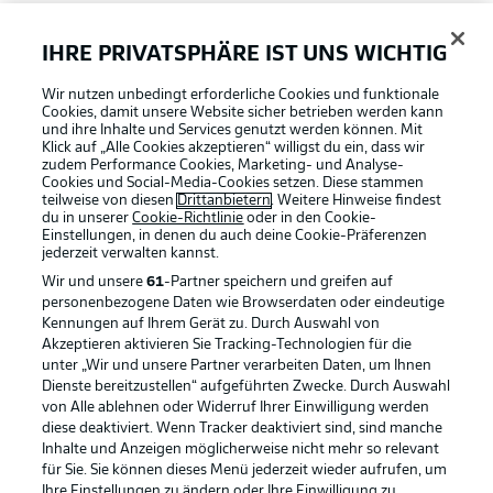
FAQ
IHRE PRIVATSPHÄRE IST UNS WICHTIG
Wir nutzen unbedingt erforderliche Cookies und funktionale
Broadcaster
Cookies, damit unsere Website sicher betrieben werden kann
und ihre Inhalte und Services genutzt werden können. Mit
Klick auf „Alle Cookies akzeptieren“ willigst du ein, dass wir
zudem Performance Cookies, Marketing- und Analyse-
Bundesliga App
Cookies und Social-Media-Cookies setzen. Diese stammen
teilweise von diesen
Drittanbietern
. Weitere Hinweise findest
du in unserer
Cookie-Richtlinie
oder in den Cookie-
Einstellungen, in denen du auch deine Cookie-Präferenzen
Fantasy Manager
jederzeit
verwalten kannst.
Wir und unsere
61
-Partner speichern und greifen auf
personenbezogene Daten wie Browserdaten oder eindeutige
#BundesligaWIRKT
Kennungen auf Ihrem Gerät zu. Durch Auswahl von
Akzeptieren aktivieren Sie Tracking-Technologien für die
Football as it's meant to be
unter „Wir und unsere Partner verarbeiten Daten, um Ihnen
Dienste bereitzustellen“ aufgeführten Zwecke. Durch Auswahl
Common Ground
von Alle ablehnen oder Widerruf Ihrer Einwilligung werden
diese deaktiviert. Wenn Tracker deaktiviert sind, sind manche
Inhalte und Anzeigen möglicherweise nicht mehr so relevant
BUNDESLIGA APP
für Sie. Sie können dieses Menü jederzeit wieder aufrufen, um
Mitfahrportal
Ihre Einstellungen zu ändern oder Ihre Einwilligung zu