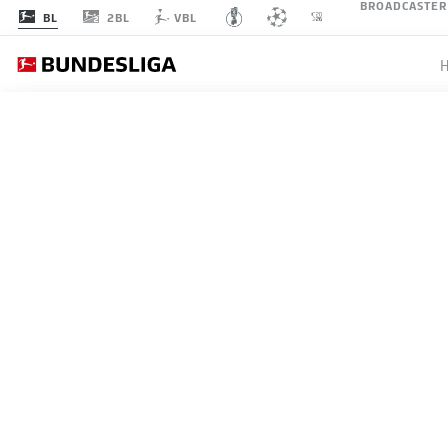
BROADCASTER
2BL
BL
VBL
Empfohlener 
An dieser Stelle findest du
ZURÜCK ZUR VIDEO ÜBERSICHT
kannst ihn dir m
Videos
DAS SAGEN KOMPANY UND
15.05.2026
Ich bin damit einve
angezeigt werde
JWPlayer
übermit
werden. Mehr daz
JWPlay