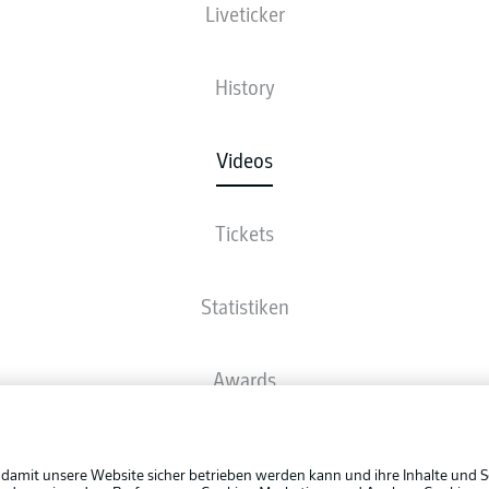
Liveticker
History
Videos
Tickets
Statistiken
Awards
Rechtli
Spieler
Datensc
 damit unsere Website sicher betrieben werden kann und ihre Inhalte und S
BUNDESLIGA APP