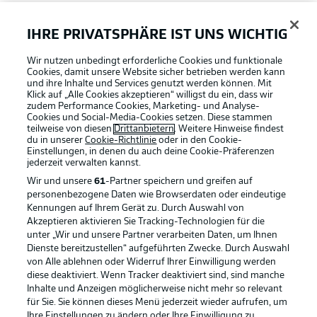
FAQ
IHRE PRIVATSPHÄRE IST UNS WICHTIG
Wir nutzen unbedingt erforderliche Cookies und funktionale
Broadcaster
Cookies, damit unsere Website sicher betrieben werden kann
und ihre Inhalte und Services genutzt werden können. Mit
Klick auf „Alle Cookies akzeptieren“ willigst du ein, dass wir
zudem Performance Cookies, Marketing- und Analyse-
Bundesliga App
Cookies und Social-Media-Cookies setzen. Diese stammen
teilweise von diesen
Drittanbietern
. Weitere Hinweise findest
du in unserer
Cookie-Richtlinie
oder in den Cookie-
Einstellungen, in denen du auch deine Cookie-Präferenzen
Fantasy Manager
jederzeit
verwalten kannst.
Wir und unsere
61
-Partner speichern und greifen auf
personenbezogene Daten wie Browserdaten oder eindeutige
#BundesligaWIRKT
Kennungen auf Ihrem Gerät zu. Durch Auswahl von
Akzeptieren aktivieren Sie Tracking-Technologien für die
Football as it's meant to be
unter „Wir und unsere Partner verarbeiten Daten, um Ihnen
Dienste bereitzustellen“ aufgeführten Zwecke. Durch Auswahl
Common Ground
von Alle ablehnen oder Widerruf Ihrer Einwilligung werden
diese deaktiviert. Wenn Tracker deaktiviert sind, sind manche
Inhalte und Anzeigen möglicherweise nicht mehr so relevant
BUNDESLIGA APP
für Sie. Sie können dieses Menü jederzeit wieder aufrufen, um
Mitfahrportal
Ihre Einstellungen zu ändern oder Ihre Einwilligung zu