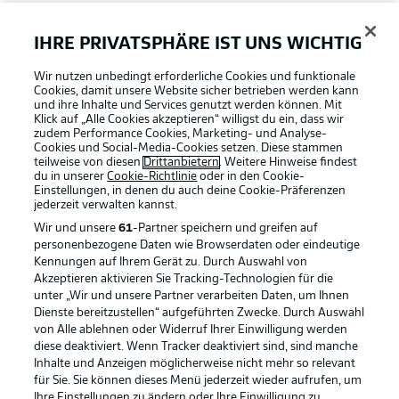
FAQ
IHRE PRIVATSPHÄRE IST UNS WICHTIG
Wir nutzen unbedingt erforderliche Cookies und funktionale
Broadcaster
Cookies, damit unsere Website sicher betrieben werden kann
und ihre Inhalte und Services genutzt werden können. Mit
Klick auf „Alle Cookies akzeptieren“ willigst du ein, dass wir
zudem Performance Cookies, Marketing- und Analyse-
Bundesliga App
Cookies und Social-Media-Cookies setzen. Diese stammen
teilweise von diesen
Drittanbietern
. Weitere Hinweise findest
du in unserer
Cookie-Richtlinie
oder in den Cookie-
Einstellungen, in denen du auch deine Cookie-Präferenzen
Fantasy Manager
jederzeit
verwalten kannst.
Wir und unsere
61
-Partner speichern und greifen auf
personenbezogene Daten wie Browserdaten oder eindeutige
#BundesligaWIRKT
Kennungen auf Ihrem Gerät zu. Durch Auswahl von
Akzeptieren aktivieren Sie Tracking-Technologien für die
Football as it's meant to be
unter „Wir und unsere Partner verarbeiten Daten, um Ihnen
Dienste bereitzustellen“ aufgeführten Zwecke. Durch Auswahl
Common Ground
von Alle ablehnen oder Widerruf Ihrer Einwilligung werden
diese deaktiviert. Wenn Tracker deaktiviert sind, sind manche
Inhalte und Anzeigen möglicherweise nicht mehr so relevant
BUNDESLIGA APP
für Sie. Sie können dieses Menü jederzeit wieder aufrufen, um
Mitfahrportal
Ihre Einstellungen zu ändern oder Ihre Einwilligung zu