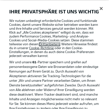
FAQ
IHRE PRIVATSPHÄRE IST UNS WICHTIG
Wir nutzen unbedingt erforderliche Cookies und funktionale
Broadcaster
Cookies, damit unsere Website sicher betrieben werden kann
und ihre Inhalte und Services genutzt werden können. Mit
Klick auf „Alle Cookies akzeptieren“ willigst du ein, dass wir
zudem Performance Cookies, Marketing- und Analyse-
Bundesliga App
Cookies und Social-Media-Cookies setzen. Diese stammen
teilweise von diesen
Drittanbietern
. Weitere Hinweise findest
du in unserer
Cookie-Richtlinie
oder in den Cookie-
Einstellungen, in denen du auch deine Cookie-Präferenzen
Fantasy Manager
jederzeit
verwalten kannst.
Wir und unsere
61
-Partner speichern und greifen auf
personenbezogene Daten wie Browserdaten oder eindeutige
#BundesligaWIRKT
Kennungen auf Ihrem Gerät zu. Durch Auswahl von
Akzeptieren aktivieren Sie Tracking-Technologien für die
Football as it's meant to be
unter „Wir und unsere Partner verarbeiten Daten, um Ihnen
Dienste bereitzustellen“ aufgeführten Zwecke. Durch Auswahl
Common Ground
von Alle ablehnen oder Widerruf Ihrer Einwilligung werden
diese deaktiviert. Wenn Tracker deaktiviert sind, sind manche
Inhalte und Anzeigen möglicherweise nicht mehr so relevant
BUNDESLIGA APP
für Sie. Sie können dieses Menü jederzeit wieder aufrufen, um
Mitfahrportal
Ihre Einstellungen zu ändern oder Ihre Einwilligung zu