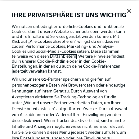
FAQ
IHRE PRIVATSPHÄRE IST UNS WICHTIG
Wir nutzen unbedingt erforderliche Cookies und funktionale
Broadcaster
Cookies, damit unsere Website sicher betrieben werden kann
und ihre Inhalte und Services genutzt werden können. Mit
Klick auf „Alle Cookies akzeptieren“ willigst du ein, dass wir
zudem Performance Cookies, Marketing- und Analyse-
Bundesliga App
Cookies und Social-Media-Cookies setzen. Diese stammen
teilweise von diesen
Drittanbietern
. Weitere Hinweise findest
du in unserer
Cookie-Richtlinie
oder in den Cookie-
Einstellungen, in denen du auch deine Cookie-Präferenzen
Fantasy Manager
jederzeit
verwalten kannst.
Wir und unsere
61
-Partner speichern und greifen auf
personenbezogene Daten wie Browserdaten oder eindeutige
#BundesligaWIRKT
Kennungen auf Ihrem Gerät zu. Durch Auswahl von
Akzeptieren aktivieren Sie Tracking-Technologien für die
Football as it's meant to be
unter „Wir und unsere Partner verarbeiten Daten, um Ihnen
Dienste bereitzustellen“ aufgeführten Zwecke. Durch Auswahl
Common Ground
von Alle ablehnen oder Widerruf Ihrer Einwilligung werden
diese deaktiviert. Wenn Tracker deaktiviert sind, sind manche
Inhalte und Anzeigen möglicherweise nicht mehr so relevant
BUNDESLIGA APP
für Sie. Sie können dieses Menü jederzeit wieder aufrufen, um
Mitfahrportal
Ihre Einstellungen zu ändern oder Ihre Einwilligung zu