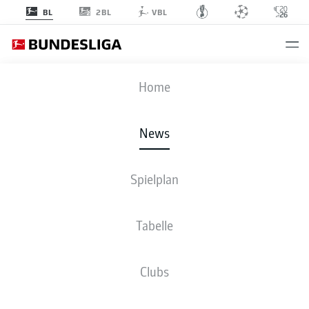
2BL
BL
VBL
Anzeige
Home
News
Läuft zur neuen Saison in der Bundesliga auf: Yuito Suzuki
- ©
IMAGO/Gonzales Photo/Rune Mathiesen
Spielplan
Tabelle
Clubs