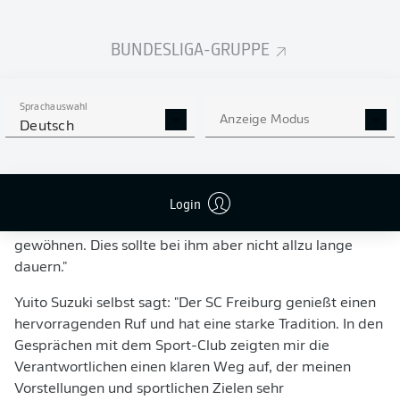
"Yuito besitzt diese besondere Mischung aus eigener
BUNDESLIGA-GRUPPE
Torgefahr und der Fähigkeit, seine Mitspieler gut in
Szene zu setzen. Mit seiner Schnelligkeit, seiner
Variabilität und seiner guten Technik wird er unser
Sprachauswahl
Offensivspiel bereichern", sagt Vorstand Jochen Saier
Anzeige Modus
Deutsch
vom
Sport-Club Freiburg
. "Wir haben uns wirklich lange
um Yuito bemüht und sind froh, dass es jetzt geklappt
hat. Wie bei vielen Spielern aus anderen Ligen, muss er
Login
sich bestimmt noch an die erhöhte Intensität und die
spezielle Charakteristik von Bundesligaspielen
gewöhnen. Dies sollte bei ihm aber nicht allzu lange
dauern."
Yuito Suzuki selbst sagt: "Der SC Freiburg genießt einen
hervorragenden Ruf und hat eine starke Tradition. In den
Gesprächen mit dem Sport-Club zeigten mir die
Verantwortlichen einen klaren Weg auf, der meinen
Vorstellungen und sportlichen Zielen sehr