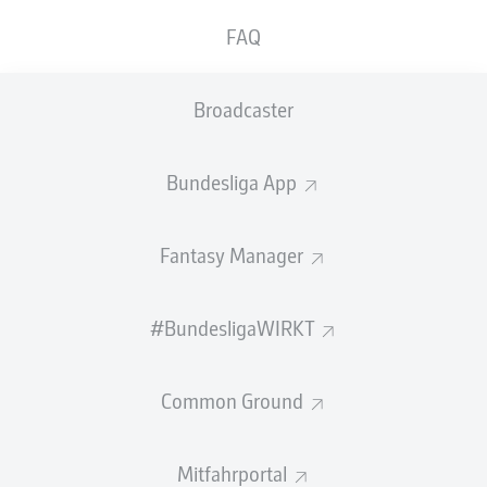
Spielzeiten und 93 Einsätzen wechselte er im Januar
2023 auf Leihbasis zu Racing Straßburg und erzielte für
FAQ
die Elsässer in drei Spielen einen Treffer. Im Sommer
2023 verpflichtete Bröndby IF den Offensivspieler. Für
Broadcaster
die Dänen kam er seither in 69 Pflichtspielen zum
Einsatz. Dabei erzielte er 23 Tore und bereitete 15
Treffer vor. Im Juni 2024 wurde Yuito Suzuki erstmals für
Bundesliga App
die japanische A-Nationalmannschaft nominiert und
feierte sein Länderspiel-Debüt.
Fantasy Manager
#BundesligaWIRKT
Common Ground
DAS IST DER NEUE SPIELBALL!
Mitfahrportal