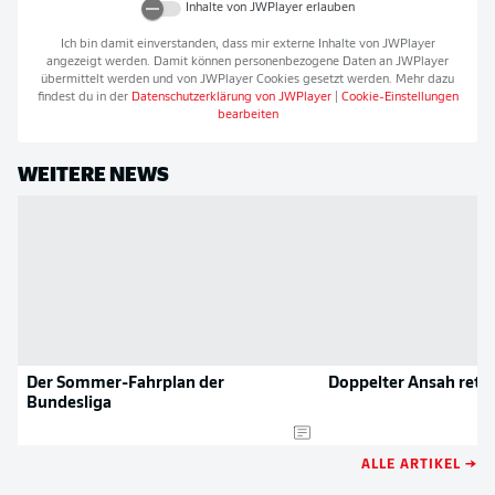
Inhalte von
JWPlayer
erlauben
Ich bin damit einverstanden, dass mir externe Inhalte von
JWPlayer
angezeigt werden. Damit können personenbezogene Daten an
JWPlayer
übermittelt werden und von
JWPlayer
Cookies gesetzt werden. Mehr dazu
findest du in der
Datenschutzerklärung von
JWPlayer
|
Cookie-Einstellungen
bearbeiten
WEITERE NEWS
Der Sommer-Fahrplan der
Doppelter Ansah rett
Bundesliga
ALLE ARTIKEL →