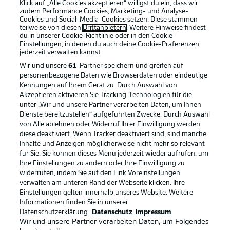
Klick auf „Alle Cookies akzeptieren“ willigst du ein, dass wir
zudem Performance Cookies, Marketing- und Analyse-
Cookies und Social-Media-Cookies setzen. Diese stammen
teilweise von diesen
Drittanbietern
. Weitere Hinweise findest
du in unserer
Cookie-Richtlinie
oder in den Cookie-
Einstellungen, in denen du auch deine Cookie-Präferenzen
jederzeit
verwalten kannst.
Wir und unsere
61
-Partner speichern und greifen auf
personenbezogene Daten wie Browserdaten oder eindeutige
Kennungen auf Ihrem Gerät zu. Durch Auswahl von
Akzeptieren aktivieren Sie Tracking-Technologien für die
unter „Wir und unsere Partner verarbeiten Daten, um Ihnen
Dienste bereitzustellen“ aufgeführten Zwecke. Durch Auswahl
Rechtliche Hinweise
Voreinstellungen verwalten
von Alle ablehnen oder Widerruf Ihrer Einwilligung werden
diese deaktiviert. Wenn Tracker deaktiviert sind, sind manche
Datenschutz
Nutzungsbedingungen
Inhalte und Anzeigen möglicherweise nicht mehr so relevant
Broadcaster
Kontakt
für Sie. Sie können dieses Menü jederzeit wieder aufrufen, um
Ihre Einstellungen zu ändern oder Ihre Einwilligung zu
Jobs
Impressum
widerrufen, indem Sie auf den Link Voreinstellungen
verwalten am unteren Rand der Webseite klicken. Ihre
Partner
Spieler
Einstellungen gelten innerhalb unseres Website. Weitere
Liveticker
AGB
Informationen finden Sie in unserer
Datenschutzerklärung.
Datenschutz
Impressum
Wir und unsere Partner verarbeiten Daten, um Folgendes