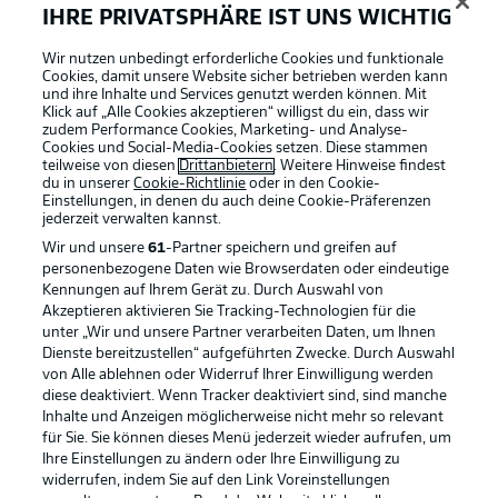
IHRE PRIVATSPHÄRE IST UNS WICHTIG
Wir nutzen unbedingt erforderliche Cookies und funktionale
Cookies, damit unsere Website sicher betrieben werden kann
und ihre Inhalte und Services genutzt werden können. Mit
Klick auf „Alle Cookies akzeptieren“ willigst du ein, dass wir
zudem Performance Cookies, Marketing- und Analyse-
Cookies und Social-Media-Cookies setzen. Diese stammen
teilweise von diesen
Drittanbietern
. Weitere Hinweise findest
du in unserer
Cookie-Richtlinie
oder in den Cookie-
Einstellungen, in denen du auch deine Cookie-Präferenzen
jederzeit
verwalten kannst.
Wir und unsere
61
-Partner speichern und greifen auf
personenbezogene Daten wie Browserdaten oder eindeutige
Kennungen auf Ihrem Gerät zu. Durch Auswahl von
Akzeptieren aktivieren Sie Tracking-Technologien für die
unter „Wir und unsere Partner verarbeiten Daten, um Ihnen
Dienste bereitzustellen“ aufgeführten Zwecke. Durch Auswahl
Rechtliche Hinweise
Voreinstellungen verwalten
von Alle ablehnen oder Widerruf Ihrer Einwilligung werden
diese deaktiviert. Wenn Tracker deaktiviert sind, sind manche
Datenschutz
Nutzungsbedingungen
Inhalte und Anzeigen möglicherweise nicht mehr so relevant
Broadcaster
Kontakt
für Sie. Sie können dieses Menü jederzeit wieder aufrufen, um
Ihre Einstellungen zu ändern oder Ihre Einwilligung zu
Jobs
Impressum
widerrufen, indem Sie auf den Link Voreinstellungen