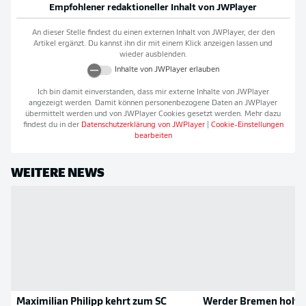
Empfohlener redaktioneller Inhalt von
JWPlayer
An dieser Stelle findest du einen externen Inhalt von
JWPlayer
, der den
Artikel ergänzt. Du kannst ihn dir mit einem Klick anzeigen lassen und
wieder ausblenden.
Inhalte von
JWPlayer
erlauben
Ich bin damit einverstanden, dass mir externe Inhalte von
JWPlayer
angezeigt werden. Damit können personenbezogene Daten an
JWPlayer
übermittelt werden und von
JWPlayer
Cookies gesetzt werden. Mehr dazu
findest du in der
Datenschutzerklärung von
JWPlayer
|
Cookie-Einstellungen
bearbeiten
WEITERE NEWS
Maximilian Philipp kehrt zum SC
Werder Bremen holt 