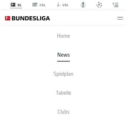
2BL
BL
VBL
Anzeige
Home
News
Maximilian Philipp wird auch weiterhin das Wolfsburger Trikot tragen
- ©
Spielplan
CATHRIN MUELLER/POOL/AFP via Getty Images
Tabelle
Clubs