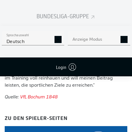
absoluter Teamplayer und wird mit seiner Erfahrung
sehr wertvoll für uns sein." Auf dem Trikot wird Horn die
BUNDESLIGA-GRUPPE
Eins tragen. "Das ist mit allen Beteiligten so besprochen."
Patrick Drewes wird seine Rückennummer 27 auf
eigenen Wunsch behalten, obwohl er als vorgesehene
Sprachauswahl
Nummer Eins in die Saison gehen wird.
Anzeige Modus
Deutsch
Timo Horn sagt direkt nach seiner Ankunft im
Trainingslager: "In Bochum war es als Gegner immer
unangenehm. Die Intensität, mit der sich Fans und Stadt
Login
mit dem VfL identifizieren, gefällt mir. Ich werde mich
im Training voll reinhauen und will meinen Beitrag
leisten, die sportlichen Ziele zu erreichen."
Quelle:
VfL Bochum 1848
ZU DEN SPIELER-SEITEN