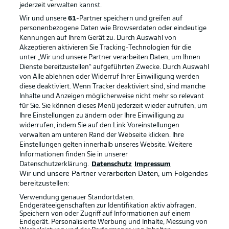
jederzeit
verwalten kannst.
Wir und unsere
61
-Partner speichern und greifen auf
personenbezogene Daten wie Browserdaten oder eindeutige
Kennungen auf Ihrem Gerät zu. Durch Auswahl von
Akzeptieren aktivieren Sie Tracking-Technologien für die
unter „Wir und unsere Partner verarbeiten Daten, um Ihnen
Dienste bereitzustellen“ aufgeführten Zwecke. Durch Auswahl
Rechtliche Hinweise
Voreinstellungen verwalten
von Alle ablehnen oder Widerruf Ihrer Einwilligung werden
diese deaktiviert. Wenn Tracker deaktiviert sind, sind manche
Datenschutz
Nutzungsbedingungen
Inhalte und Anzeigen möglicherweise nicht mehr so relevant
Broadcaster
Kontakt
für Sie. Sie können dieses Menü jederzeit wieder aufrufen, um
Ihre Einstellungen zu ändern oder Ihre Einwilligung zu
Jobs
Impressum
widerrufen, indem Sie auf den Link Voreinstellungen
verwalten am unteren Rand der Webseite klicken. Ihre
Partner
Spieler
Einstellungen gelten innerhalb unseres Website. Weitere
Liveticker
AGB
Informationen finden Sie in unserer
Datenschutzerklärung.
Datenschutz
Impressum
Wir und unsere Partner verarbeiten Daten, um Folgendes
bereitzustellen:
Verwendung genauer Standortdaten.
Endgeräteeigenschaften zur Identifikation aktiv abfragen.
Speichern von oder Zugriff auf Informationen auf einem
Endgerät. Personalisierte Werbung und Inhalte, Messung von