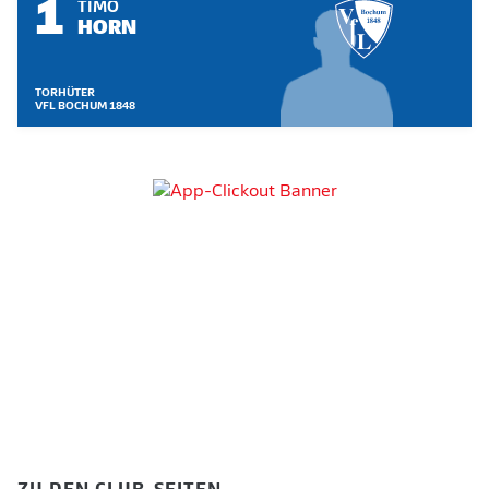
1
TIMO
HORN
TORHÜTER
VFL BOCHUM 1848
ZU DEN CLUB-SEITEN