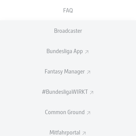
hat er ein Arbeitspapier bis zum 30. Juni 2026
FAQ
unterschrieben.
Zuvor war der gebürtige Kölner über zwei Jahrzehnte
Broadcaster
für den 1. FC Köln aktiv, wo er seit frühester Kindheit
ausgebildet wurde. Horn absolvierte über 200
Bundesliga-Spiele und 98 Spiele in der 2. Bundesliga für
Bundesliga App
seinen Heimatverein. In dieser Zeit erlebte er Highlights
wie die Teilnahme an der Europa League 2017 sowie die
Zweitligameisterschaften 2014 und 2019,
Fantasy Manager
gleichbedeutend mit dem Wiederaufstieg in die
Bundesliga. Für Deutschland durchlief Horn sämtliche U-
#BundesligaWIRKT
Nationalmannschaften von U15 bis U21 und gewann
2016 bei den Olympischen Spielen in Rio de Janeiro die
Silbermedaille.
Common Ground
"Mit Timo Horn verstärken wir unser Torhüterteam
qualitativ hochwertig", sagt Marc Lettau, Sportdirektor
Mitfahrportal
des VfL Bochum 1848. "Er kennt die Bundesliga, ist ein