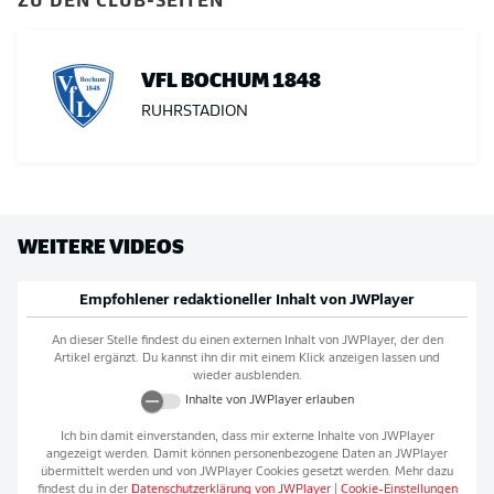
VFL BOCHUM 1848
RUHRSTADION
WEITERE VIDEOS
Empfohlener redaktioneller Inhalt von
JWPlayer
An dieser Stelle findest du einen externen Inhalt von
JWPlayer
, der den
Artikel ergänzt. Du kannst ihn dir mit einem Klick anzeigen lassen und
wieder ausblenden.
Inhalte von
JWPlayer
erlauben
Ich bin damit einverstanden, dass mir externe Inhalte von
JWPlayer
angezeigt werden. Damit können personenbezogene Daten an
JWPlayer
übermittelt werden und von
JWPlayer
Cookies gesetzt werden. Mehr dazu
findest du in der
Datenschutzerklärung von
JWPlayer
|
Cookie-Einstellungen