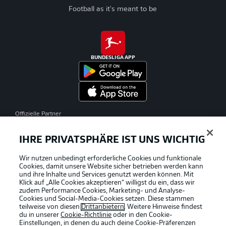
Football as it's meant to be
BUNDESLIGA APP
Offizielle Partner
IHRE PRIVATSPHÄRE IST UNS WICHTIG
Wir nutzen unbedingt erforderliche Cookies und funktionale
Cookies, damit unsere Website sicher betrieben werden kann
und ihre Inhalte und Services genutzt werden können. Mit
Klick auf „Alle Cookies akzeptieren“ willigst du ein, dass wir
zudem Performance Cookies, Marketing- und Analyse-
Cookies und Social-Media-Cookies setzen. Diese stammen
teilweise von diesen
Drittanbietern
. Weitere Hinweise findest
du in unserer
Cookie-Richtlinie
oder in den Cookie-
Einstellungen, in denen du auch deine Cookie-Präferenzen