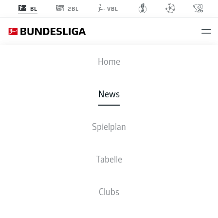
2BL
BL
VBL
Anzeige
Home
News
Timo Horn verstärkt das Torwartteam des VfL Bochum 1848
- © imago /
Spielplan
GEPA Pictures
Tabelle
Clubs