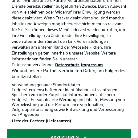
unter „Wir und unsere Partner verarbeiten Daten, um Ihnen
Dienste bereitzustellen“ aufgeführten Zwecke. Durch Auswahl
Rechtliche Hinweise
Voreinstellungen verwalten
von Alle ablehnen oder Widerruf Ihrer Einwilligung werden
diese deaktiviert. Wenn Tracker deaktiviert sind, sind manche
Datenschutz
Nutzungsbedingungen
Inhalte und Anzeigen möglicherweise nicht mehr so relevant
Broadcaster
Kontakt
für Sie. Sie können dieses Menü jederzeit wieder aufrufen, um
Ihre Einstellungen zu ändern oder Ihre Einwilligung zu
Jobs
Impressum
widerrufen, indem Sie auf den Link Voreinstellungen
verwalten am unteren Rand der Webseite klicken. Ihre
Partner
Spieler
Einstellungen gelten innerhalb unseres Website. Weitere
Liveticker
AGB
Informationen finden Sie in unserer
Datenschutzerklärung.
Datenschutz
Impressum
Wir und unsere Partner verarbeiten Daten, um Folgendes
bereitzustellen:
Verwendung genauer Standortdaten.
Endgeräteeigenschaften zur Identifikation aktiv abfragen.
Speichern von oder Zugriff auf Informationen auf einem
Endgerät. Personalisierte Werbung und Inhalte, Messung von
Werbeleistung und der Performance von Inhalten,
Zielgruppenforschung sowie Entwicklung und Verbesserung
von Angeboten.
© 2026 Bundesliga-Gruppe GmbH
Liste der Partner (Lieferanten)
Sprachauswahl
AKZEPTIEREN