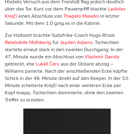
Hložeks Versuch aus dem Freistoß flog jedoch deutlich
über das Tor. Kurz vor dem Pausenpfiff blockte
Ladislav
Krejčí
einen Abschluss von
Thapelo Maseko
in letzter
Sekunde. Mit dem 1:0 ging es in die Kabine.
Zur Halbzeit brachte Südafrika-Coach Hugo Broos
Relebohile Mofokeng
für
Jayden Adams
. Tschechien
startete erneut stark in den zweiten Durchgang: In der
47. Minute wurde ein Abschluss von
Vladimír Darida
geblockt, ehe
Lukáš Červ
aus der Distanz abzog –
Williams parierte. Nach der anschließenden Ecke köpfte
Schick in der 48. Minute direkt auf den Keeper. In der 53.
Minute scheiterte Krejčí nach einer weiteren Ecke per
Kopf knapp. Tschechien dominierte, ohne den zweiten
Treffer zu erzielen.