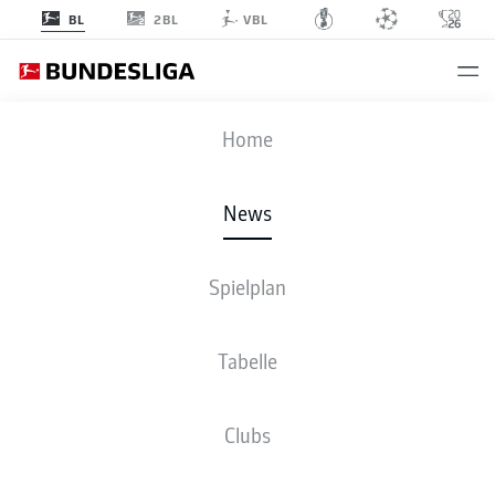
2BL
BL
VBL
Anzeige
Home
News
Teboho Mokoena trifft vom Punkt zum 1:1
- © Lars Baron
Spielplan
Tabelle
Clubs