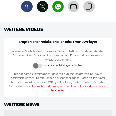
WEITERE VIDEOS
Empfohlener redaktioneller Inhalt von
JWPlayer
An dieser Stelle findest du einen externen Inhalt von
JWPlayer
, der den
Artikel ergänzt. Du kannst ihn dir mit einem Klick anzeigen lassen und
wieder ausblenden.
Inhalte von
JWPlayer
erlauben
Ich bin damit einverstanden, dass mir externe Inhalte von
JWPlayer
angezeigt werden. Damit können personenbezogene Daten an
JWPlayer
übermittelt werden und von
JWPlayer
Cookies gesetzt werden. Mehr dazu
findest du in der
Datenschutzerklärung von
JWPlayer
|
Cookie-Einstellungen
bearbeiten
WEITERE NEWS