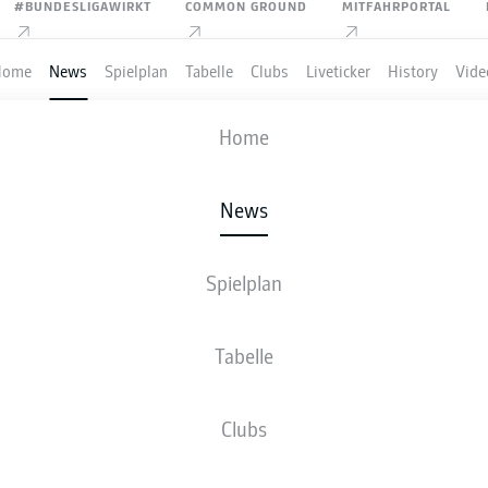
#BUNDESLIGAWIRKT
COMMON GROUND
MITFAHRPORTAL
Home
News
Spielplan
Tabelle
Clubs
Liveticker
History
Vide
Home
Anzeige
News
Spielplan
UŠKOVIĆ ERZIELT DAS 
Tabelle
HRES 2025 IN DER BUND
Clubs