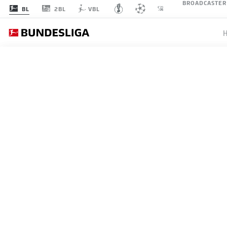
BROADCASTER
2BL
BL
VBL
BUNDESLIGA
LUKA V
DES JA
05.01.2026