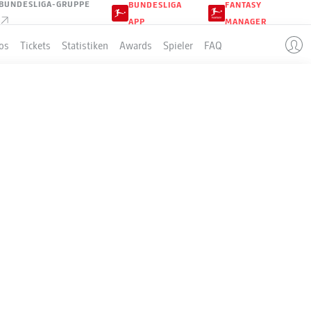
BUNDESLIGA-GRUPPE
BUNDESLIGA
FANTASY
APP
MANAGER
os
Tickets
Statistiken
Awards
Spieler
FAQ
TOP-TOR
ESLIGA!