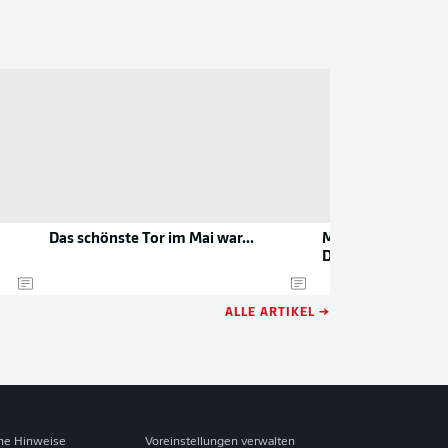
Das schönste Tor im Mai war...
Maladona-Solo un
Distanz
ALLE ARTIKEL →
che Hinweise
Voreinstellungen verwalten