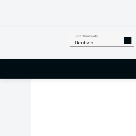
ZU DEN SPIELER
44
LUKA
Sprachauswahl
VUŠKOV
Deutsch
VERTEIDIGUNG
HAMBURGER SV