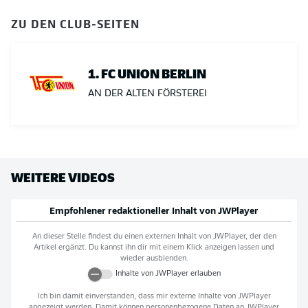
ZU DEN CLUB-SEITEN
1. FC UNION BERLIN
AN DER ALTEN FÖRSTEREI
WEITERE VIDEOS
Empfohlener redaktioneller Inhalt von
JWPlayer
An dieser Stelle findest du einen externen Inhalt von
JWPlayer
, der den
Artikel ergänzt. Du kannst ihn dir mit einem Klick anzeigen lassen und
wieder ausblenden.
Inhalte von
JWPlayer
erlauben
Ich bin damit einverstanden, dass mir externe Inhalte von
JWPlayer
angezeigt werden. Damit können personenbezogene Daten an
JWPlayer