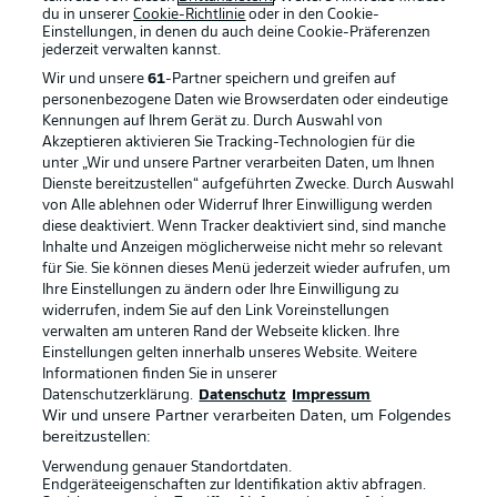
du in unserer
Cookie-Richtlinie
oder in den Cookie-
Einstellungen, in denen du auch deine Cookie-Präferenzen
jederzeit
verwalten kannst.
Wir und unsere
61
-Partner speichern und greifen auf
personenbezogene Daten wie Browserdaten oder eindeutige
Kennungen auf Ihrem Gerät zu. Durch Auswahl von
Akzeptieren aktivieren Sie Tracking-Technologien für die
unter „Wir und unsere Partner verarbeiten Daten, um Ihnen
Dienste bereitzustellen“ aufgeführten Zwecke. Durch Auswahl
Rechtliche Hinweise
Voreinstellungen verwalten
von Alle ablehnen oder Widerruf Ihrer Einwilligung werden
diese deaktiviert. Wenn Tracker deaktiviert sind, sind manche
Datenschutz
Nutzungsbedingungen
Inhalte und Anzeigen möglicherweise nicht mehr so relevant
Broadcaster
Kontakt
für Sie. Sie können dieses Menü jederzeit wieder aufrufen, um
Ihre Einstellungen zu ändern oder Ihre Einwilligung zu
Jobs
Impressum
widerrufen, indem Sie auf den Link Voreinstellungen
verwalten am unteren Rand der Webseite klicken. Ihre
Partner
Spieler
Einstellungen gelten innerhalb unseres Website. Weitere
Liveticker
AGB
Informationen finden Sie in unserer
Datenschutzerklärung.
Datenschutz
Impressum
Wir und unsere Partner verarbeiten Daten, um Folgendes
bereitzustellen:
Verwendung genauer Standortdaten.
Endgeräteeigenschaften zur Identifikation aktiv abfragen.