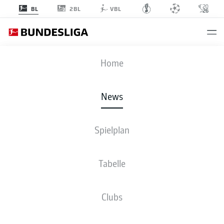
2BL
BL
VBL
Anzeige
Home
News
Oluwaseun Ogbemudia per Leihe nach Mannheim
- © IMAGO/Grant Hubbs
Spielplan
Tabelle
Clubs