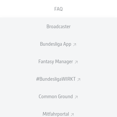
der Spielzeit 2025/26 somit im Carl-Benz-
FAQ
Stadion verbringen, nachdem er zuvor seinen
Vertrag bei den Eisernen verlängert hat.
Broadcaster
Oluwaseun God Power Osaro Ogbemudia stieß im
Sommer 2023 zu Union und war fortan ein wichtiger Teil
der U19. 32 Partien absolvierte er in verschiedenen
Bundesliga App
deutschen Nachwuchswettbewerben sowie der UEFA
Youth League und erwies sich dabei neben seinem
Fantasy Manager
Kerngeschäft – dem Verteidigen – auch vor dem Tor des
Gegners als gefährlich. Vier Tore sowie zwei Vorlagen
stehen hier zu Buche.
#BundesligaWIRKT
Diese Leistungen und viel Engagement im Training der
ersten Mannschaft verhalfen dem Innenverteidiger im
Common Ground
August 2024 zu seinem ersten Profivertrag und
mittlerweile zu insgesamt elf Berufungen in den
Spieltagskader in der Bundesliga. Zuletzt saß der
Mitfahrportal
gebürtige Bremer beim 1:0-Erfolg in Köln auf der Bank