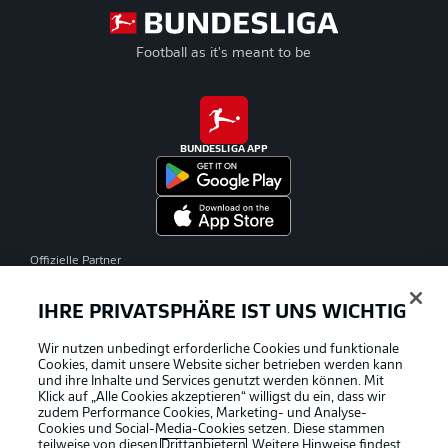
Football as it's meant to be
BUNDESLIGA APP
Offizielle Partner
IHRE PRIVATSPHÄRE IST UNS WICHTIG
Wir nutzen unbedingt erforderliche Cookies und funktionale
Cookies, damit unsere Website sicher betrieben werden kann
und ihre Inhalte und Services genutzt werden können. Mit
Klick auf „Alle Cookies akzeptieren“ willigst du ein, dass wir
zudem Performance Cookies, Marketing- und Analyse-
Cookies und Social-Media-Cookies setzen. Diese stammen
teilweise von diesen
Drittanbietern
. Weitere Hinweise findest