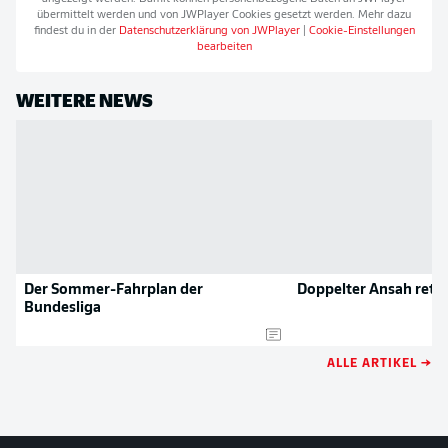
übermittelt werden und von
JWPlayer
Cookies gesetzt werden. Mehr dazu
findest du in der
Datenschutzerklärung von
JWPlayer
|
Cookie-Einstellungen
bearbeiten
WEITERE NEWS
Der Sommer-Fahrplan der
Doppelter Ansah rett
Bundesliga
ALLE ARTIKEL →