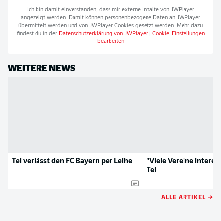
Ich bin damit einverstanden, dass mir externe Inhalte von
JWPlayer
angezeigt werden. Damit können personenbezogene Daten an
JWPlayer
übermittelt werden und von
JWPlayer
Cookies gesetzt werden. Mehr dazu
findest du in der
Datenschutzerklärung von
JWPlayer
|
Cookie-Einstellungen
bearbeiten
WEITERE NEWS
Tel verlässt den FC Bayern per Leihe
"Viele Vereine interes
Tel
ALLE ARTIKEL →