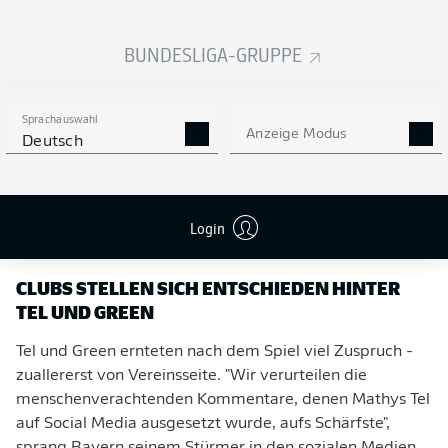
Green soll während des DFB-Pokal-Spiels rassistisch
beleidigt worden sein. "Es war ein Zuschauer während
BUNDESLIGA-GRUPPE
des Spiels. Aber ich wollte uns dadurch nicht aus der
Ruhe bringen lassen, weil ich unbedingt gewinnen
wollte. Und das tut denen dann am meisten weh",
Sprachauswahl
Anzeige Modus
äußerte sich Green via Fürther Vereinsmedien.
Deutsch
Login
CLUBS STELLEN SICH ENTSCHIEDEN HINTER
TEL UND GREEN
Tel und Green ernteten nach dem Spiel viel Zuspruch -
zuallererst von Vereinsseite. "Wir verurteilen die
menschenverachtenden Kommentare, denen Mathys Tel
auf Social Media ausgesetzt wurde, aufs Schärfste",