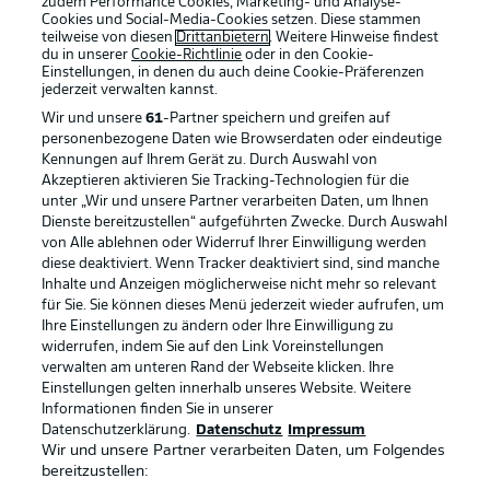
zudem Performance Cookies, Marketing- und Analyse-
Cookies und Social-Media-Cookies setzen. Diese stammen
teilweise von diesen
Drittanbietern
. Weitere Hinweise findest
du in unserer
Cookie-Richtlinie
oder in den Cookie-
Einstellungen, in denen du auch deine Cookie-Präferenzen
jederzeit
verwalten kannst.
Wir und unsere
61
-Partner speichern und greifen auf
personenbezogene Daten wie Browserdaten oder eindeutige
Kennungen auf Ihrem Gerät zu. Durch Auswahl von
Akzeptieren aktivieren Sie Tracking-Technologien für die
unter „Wir und unsere Partner verarbeiten Daten, um Ihnen
Dienste bereitzustellen“ aufgeführten Zwecke. Durch Auswahl
Rechtliche Hinweise
Voreinstellungen verwalten
von Alle ablehnen oder Widerruf Ihrer Einwilligung werden
diese deaktiviert. Wenn Tracker deaktiviert sind, sind manche
Datenschutz
Nutzungsbedingungen
Inhalte und Anzeigen möglicherweise nicht mehr so relevant
Broadcaster
Kontakt
für Sie. Sie können dieses Menü jederzeit wieder aufrufen, um
Ihre Einstellungen zu ändern oder Ihre Einwilligung zu
Jobs
Impressum
widerrufen, indem Sie auf den Link Voreinstellungen
verwalten am unteren Rand der Webseite klicken. Ihre
Partner
Spieler
Einstellungen gelten innerhalb unseres Website. Weitere
Liveticker
AGB
Informationen finden Sie in unserer
Datenschutzerklärung.
Datenschutz
Impressum
Wir und unsere Partner verarbeiten Daten, um Folgendes
bereitzustellen: