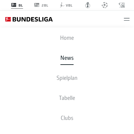
2BL
BL
VBL
Anzeige
Home
News
Nach rassistischen Äußerungen: Viel Zuspruch für Mathys Tel und Julian
Spielplan
Green
- © IMAGO / HMB-Media, IMAGO / Zink
Tabelle
Clubs