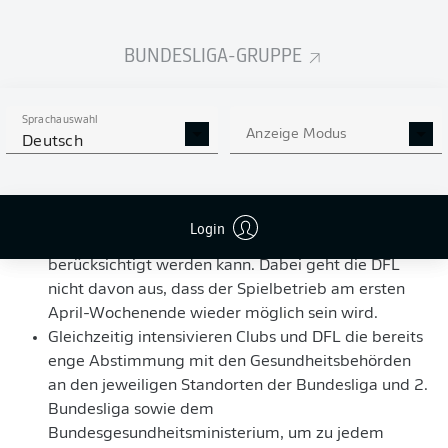
folgende Punkte verständigt:
BUNDESLIGA-GRUPPE
Der sportliche Wettbewerb wird zunächst weiter
ausgesetzt. Dies betrifft vorerst den 27. Spieltag
beider Ligen. In der letzten März-Woche soll
anschließend über das weitere Vorgehen mit Blick
Sprachauswahl
Anzeige Modus
Deutsch
auf den Spielplan entschieden werden. Hierzu ist
eine erneute Mitgliederversammlung geplant, bei
der dann neben der weiteren allgemeinen
Entwicklung auch die Entscheidung der UEFA über
Login
eine mögliche Verlegung der Europameisterschaft
berücksichtigt werden kann. Dabei geht die DFL
nicht davon aus, dass der Spielbetrieb am ersten
April-Wochenende wieder möglich sein wird.
Gleichzeitig intensivieren Clubs und DFL die bereits
enge Abstimmung mit den Gesundheitsbehörden
an den jeweiligen Standorten der Bundesliga und 2.
Bundesliga sowie dem
Bundesgesundheitsministerium, um zu jedem