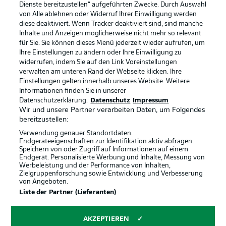
Dienste bereitzustellen“ aufgeführten Zwecke. Durch Auswahl
Rechtliche Hinweise
Voreinstellungen verwalten
von Alle ablehnen oder Widerruf Ihrer Einwilligung werden
diese deaktiviert. Wenn Tracker deaktiviert sind, sind manche
Datenschutz
Nutzungsbedingungen
Inhalte und Anzeigen möglicherweise nicht mehr so relevant
Broadcaster
Kontakt
für Sie. Sie können dieses Menü jederzeit wieder aufrufen, um
Ihre Einstellungen zu ändern oder Ihre Einwilligung zu
Jobs
Impressum
widerrufen, indem Sie auf den Link Voreinstellungen
verwalten am unteren Rand der Webseite klicken. Ihre
Partner
Spieler
Einstellungen gelten innerhalb unseres Website. Weitere
Liveticker
AGB
Informationen finden Sie in unserer
Datenschutzerklärung.
Datenschutz
Impressum
Wir und unsere Partner verarbeiten Daten, um Folgendes
bereitzustellen:
Verwendung genauer Standortdaten.
Endgeräteeigenschaften zur Identifikation aktiv abfragen.
Speichern von oder Zugriff auf Informationen auf einem
Endgerät. Personalisierte Werbung und Inhalte, Messung von
Werbeleistung und der Performance von Inhalten,
Zielgruppenforschung sowie Entwicklung und Verbesserung
von Angeboten.
© 2026 Bundesliga-Gruppe GmbH
Liste der Partner (Lieferanten)
Sprachauswahl
AKZEPTIEREN
Deutsch