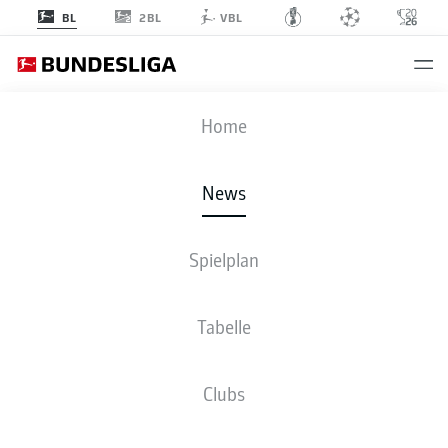
2BL
BL
VBL
Anzeige
Home
News
- © 2019 DFL
Spielplan
Tabelle
Clubs