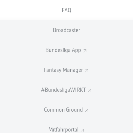
FAQ
Broadcaster
Bundesliga App
Fantasy Manager
ZUSAMMENFASSUNG
#BundesligaWIRKT
Common Ground
07 geht mit einer besonderen Geschichte in die Rele
Mitfahrportal
uf dieser großen Bühne - doch genau diese Unbekü