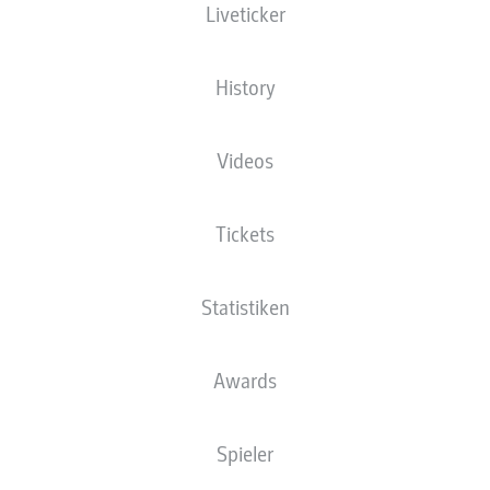
Liveticker
in die Relegation: Ralf Kettemann jubelt nach dem Sieg in Darmstadt.
- © DFL/Gett
History
Videos
Tickets
Statistiken
Awards
Spieler