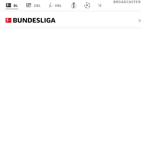
BROADCASTER
2BL
BL
VBL
BUNDESLIGA, 2. BUNDESL
WARUM 
GEWIN
19.05.2026