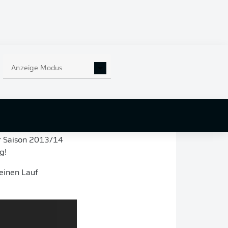
r
SC Paderborn 07
,
:0-Siegen gegen den
Anzeige Modus
ga.
te überstehen.
er Saison 2013/14
g!
einen Lauf