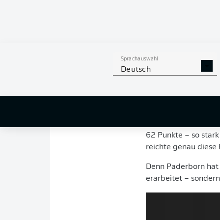
zur Stärke werde
1. Bekannte Situat
Auch wenn es die er
Sprachauswahl
wie sich Entscheidu
Deutsch
VfL Osnabrück über d
Solche Spiele präge
2. Eine Saison für 
62 Punkte – so stark
reichte genau diese 
Denn Paderborn hat 
erarbeitet – sondern