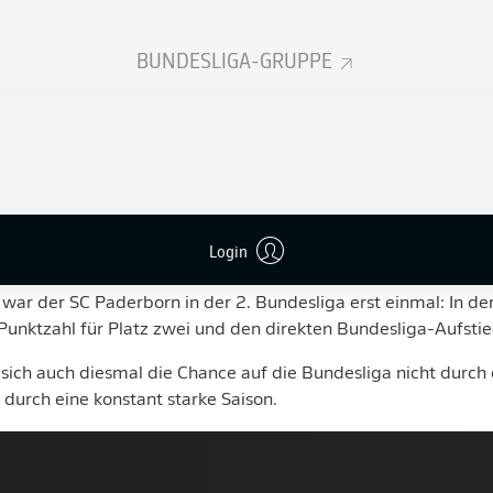
n.
BUNDESLIGA-GRUPPE
ion
ste Bundesliga-Relegation der Vereinsgeschichte ist, weiß de
ngsspiele anfühlen. 2009 gelang bereits mit zwei knappen 1
ie Relegation der Aufstieg von der 3. Liga in die 2. Bundesli
n einen Club und geben das Gefühl: Wir können solche Momen
Login
die Vereinsgeschichte
 war der SC Paderborn in der 2. Bundesliga erst einmal: In d
Punktzahl für Platz zwei und den direkten Bundesliga-Aufstie
sich auch diesmal die Chance auf die Bundesliga nicht durch 
 durch eine konstant starke Saison.