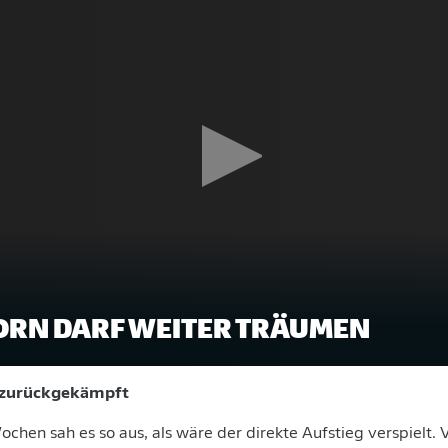
RN DARF WEITER TRÄUMEN
h zurückgekämpft
hen sah es so aus, als wäre der direkte Aufstieg verspielt. V