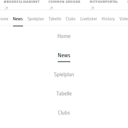
#BUNDESLIGAWIRKT
COMMON GROUND
MITFAHRPORTAL
Home
News
Spielplan
Tabelle
Clubs
Liveticker
History
Vide
Home
Anzeige
News
Spielplan
IGA
PADERBORN DIE RELE
Tabelle
NT
Clubs