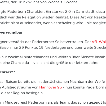
weifel, der Druck wuchs von Woche zu Woche.
gte Paderborn Charakter: Ein starkes 2:0 in Darmstadt, dazu 
lich war die Relegation wieder Realität. Diese Art von Reaktio
bricht nicht auseinander, wenn es schwierig wird - sie reagiert
t verwundbar
egner verstärkt das Paderborner Selbstvertrauen. Der
VfL Wol
Saison: nur 29 Punkte, 19 Niederlagen und über weite Streck
nur zweimal hintereinander und wirkten über Monate instabi
t eine Chance da – vielleicht die größte der letzten Jahre.
chreck!?
ser Saison bereits die niedersächsischen Nachbarn der Wölfe 
ie Aufstiegsträume von
Hannover 96
- nun könnte Paderborn s
 dieser Region besiegeln.
 Mindset reist Paderborn an: als Team, das schon gezeigt ha