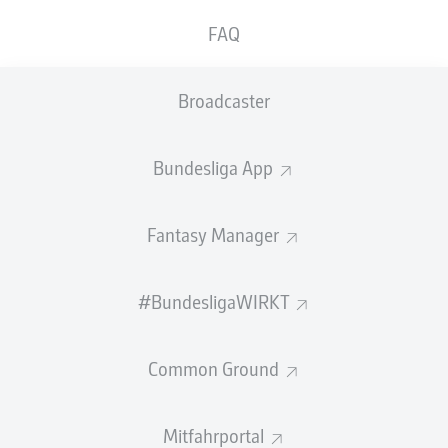
"Timo Becker hat sich in den vergangenen Monaten
FAQ
seinen Platz in der Bundesliga-Mannschaft erkämpft
und verdient. Neben der Verpflichtung von Danny Latza
was es einer der ersten Aufträge der Task Force
Broadcaster
Kaderplanung, proaktiv auf Timo zuzugehen, um seinen
Vertrag zu verlängern. Dass wir dieses Vorhaben
umsetzen konnten, freut uns sehr", sagt Peter Knäbel,
Bundesliga App
Vorstand Sport und Kommunikation. "Timos Entwicklung
unterstreicht auch die gute Arbeit, die in der U23
Fantasy Manager
geleistet wird."
Für den bekennenden Schalke-Fan Timo Becker ist die
Verlängerung eine Herzensangelegenheit: "Jeder weiß,
#BundesligaWIRKT
wie sehr ich seit Kindheitstagen am Club hänge. Umso
größer ist meine Motivation, Teil des Neuanfangs zu sein
Common Ground
und ein neues Erfolgskapitel mit Schalke zu schreiben."
Der 24-Jährige spielte schon in der Jugend für
Mitfahrportal
Königsblau. Von 2007 bis 2013 schnürte der