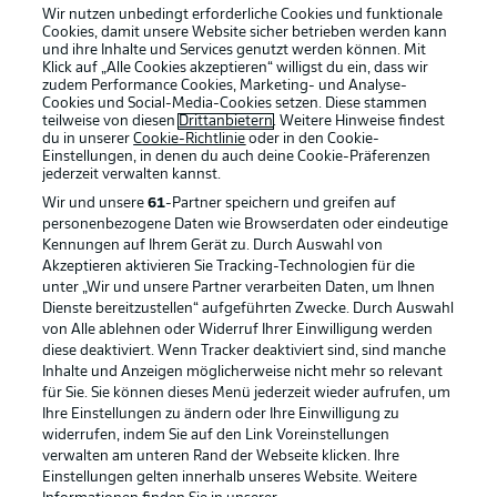
Wir nutzen unbedingt erforderliche Cookies und funktionale
Cookies, damit unsere Website sicher betrieben werden kann
und ihre Inhalte und Services genutzt werden können. Mit
Klick auf „Alle Cookies akzeptieren“ willigst du ein, dass wir
zudem Performance Cookies, Marketing- und Analyse-
Cookies und Social-Media-Cookies setzen. Diese stammen
teilweise von diesen
Drittanbietern
. Weitere Hinweise findest
du in unserer
Cookie-Richtlinie
oder in den Cookie-
Einstellungen, in denen du auch deine Cookie-Präferenzen
jederzeit
verwalten kannst.
Wir und unsere
61
-Partner speichern und greifen auf
personenbezogene Daten wie Browserdaten oder eindeutige
Kennungen auf Ihrem Gerät zu. Durch Auswahl von
Akzeptieren aktivieren Sie Tracking-Technologien für die
unter „Wir und unsere Partner verarbeiten Daten, um Ihnen
Dienste bereitzustellen“ aufgeführten Zwecke. Durch Auswahl
Rechtliche Hinweise
Voreinstellungen verwalten
von Alle ablehnen oder Widerruf Ihrer Einwilligung werden
diese deaktiviert. Wenn Tracker deaktiviert sind, sind manche
Datenschutz
Nutzungsbedingungen
Inhalte und Anzeigen möglicherweise nicht mehr so relevant
Broadcaster
Kontakt
für Sie. Sie können dieses Menü jederzeit wieder aufrufen, um
Ihre Einstellungen zu ändern oder Ihre Einwilligung zu
Jobs
Impressum
widerrufen, indem Sie auf den Link Voreinstellungen
verwalten am unteren Rand der Webseite klicken. Ihre
Partner
Spieler
Einstellungen gelten innerhalb unseres Website. Weitere
Liveticker
AGB