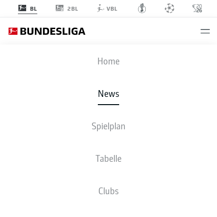
2BL
BL
VBL
Anzeige
Home
News
Timo Becker verlängert seinen Vertrag beim FC Schalke 04 bis 2023
- ©
Spielplan
Christopher Neundorf/Kirchner-Media/pool/Christopher Neundorf/Kirchner-
Media/pool
Tabelle
Clubs