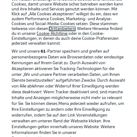
Cookies, damit unsere Website sicher betrieben werden kann
und ihre Inhalte und Services genutzt werden können. Mit
Klick auf „Alle Cookies akzeptieren“ willigst du ein, dass wir
zudem Performance Cookies, Marketing- und Analyse-
Cookies und Social-Media-Cookies setzen. Diese stammen
teilweise von diesen
Drittanbietern
. Weitere Hinweise findest
du in unserer
Cookie-Richtlinie
oder in den Cookie-
Einstellungen, in denen du auch deine Cookie-Präferenzen
jederzeit
verwalten kannst.
Wir und unsere
61
-Partner speichern und greifen auf
personenbezogene Daten wie Browserdaten oder eindeutige
Kennungen auf Ihrem Gerät zu. Durch Auswahl von
Akzeptieren aktivieren Sie Tracking-Technologien für die
unter „Wir und unsere Partner verarbeiten Daten, um Ihnen
Dienste bereitzustellen“ aufgeführten Zwecke. Durch Auswahl
Rechtliche Hinweise
Voreinstellungen verwalten
von Alle ablehnen oder Widerruf Ihrer Einwilligung werden
diese deaktiviert. Wenn Tracker deaktiviert sind, sind manche
Datenschutz
Nutzungsbedingungen
Inhalte und Anzeigen möglicherweise nicht mehr so relevant
Broadcaster
Kontakt
für Sie. Sie können dieses Menü jederzeit wieder aufrufen, um
Ihre Einstellungen zu ändern oder Ihre Einwilligung zu
Jobs
Impressum
widerrufen, indem Sie auf den Link Voreinstellungen
verwalten am unteren Rand der Webseite klicken. Ihre
Partner
Spieler
Einstellungen gelten innerhalb unseres Website. Weitere
Liveticker
AGB
Informationen finden Sie in unserer