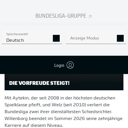
zurückzublicken", so Aytekin, der mit aktuell 241
Einsätzen in den Top Ten der Unparteiischen mit den
BUNDESLIGA-GRUPPE
meisten Einsätzen in der Bundesliga rangiert.
Sprachauswahl
Anzeige Modus
Deutsch
Login
DIE VORFREUDE STEIGT!
Mit Aytekin, der seit 2008 in der höchsten deutschen
Spielklasse pfeift, und Welz (seit 2010) verliert die
Bundesliga zwei ihrer dienstältesten Schiedsrichter.
Willenborg beendet im Sommer 2026 seine zehnjährige
Karriere auf diesem Niveau.