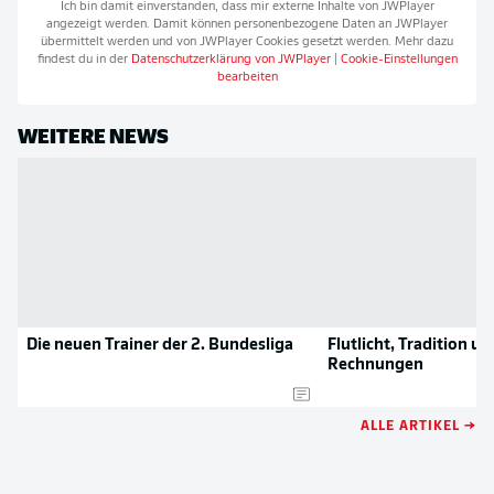
Ich bin damit einverstanden, dass mir externe Inhalte von
JWPlayer
angezeigt werden. Damit können personenbezogene Daten an
JWPlayer
übermittelt werden und von
JWPlayer
Cookies gesetzt werden. Mehr dazu
findest du in der
Datenschutzerklärung von
JWPlayer
|
Cookie-Einstellungen
bearbeiten
WEITERE NEWS
Die neuen Trainer der 2. Bundesliga
Flutlicht, Tradition un
Rechnungen
ALLE ARTIKEL →