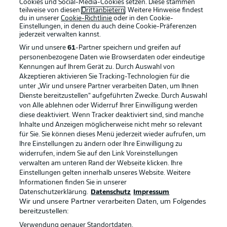
Cookies und Social-Media-Cookies setzen. Diese stammen
teilweise von diesen
Drittanbietern
. Weitere Hinweise findest
du in unserer
Cookie-Richtlinie
oder in den Cookie-
Einstellungen, in denen du auch deine Cookie-Präferenzen
jederzeit
verwalten kannst.
Wir und unsere
61
-Partner speichern und greifen auf
personenbezogene Daten wie Browserdaten oder eindeutige
Kennungen auf Ihrem Gerät zu. Durch Auswahl von
Akzeptieren aktivieren Sie Tracking-Technologien für die
unter „Wir und unsere Partner verarbeiten Daten, um Ihnen
Dienste bereitzustellen“ aufgeführten Zwecke. Durch Auswahl
Rechtliche Hinweise
Voreinstellungen verwalten
von Alle ablehnen oder Widerruf Ihrer Einwilligung werden
diese deaktiviert. Wenn Tracker deaktiviert sind, sind manche
Datenschutz
Nutzungsbedingungen
Inhalte und Anzeigen möglicherweise nicht mehr so relevant
Broadcaster
Kontakt
für Sie. Sie können dieses Menü jederzeit wieder aufrufen, um
Ihre Einstellungen zu ändern oder Ihre Einwilligung zu
Jobs
Impressum
widerrufen, indem Sie auf den Link Voreinstellungen
verwalten am unteren Rand der Webseite klicken. Ihre
Partner
Spieler
Einstellungen gelten innerhalb unseres Website. Weitere
Liveticker
AGB
Informationen finden Sie in unserer
Datenschutzerklärung.
Datenschutz
Impressum
Wir und unsere Partner verarbeiten Daten, um Folgendes
bereitzustellen:
Verwendung genauer Standortdaten.