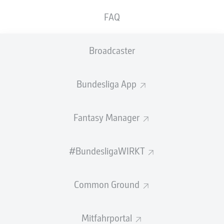
Jahre alten Top-Schiedsrichters, der ebenso wie
FAQ
seine Kollegen Tobias Welz (48) und Frank
Willenborg (46) in seine letzte Spielzeit gehen
Broadcaster
wird, verkündete der DFB auf seiner Webseite.
"Bewusst loszulassen von etwas, das man liebt, ist keine
Bundesliga App
einfache Entscheidung – aber eine sehr überlegte. Ich
möchte aufhören in einer Phase, in der ich noch mit
voller Überzeugung, Leidenschaft und Klarheit auf dem
Fantasy Manager
Platz stehe", betont der dreimalige "DFB-Schiedsrichter
des Jahres" (2019, 2022, 2024) auf dfb.de.
#BundesligaWIRKT
"Es ist mir wichtig, als Persönlichkeit wahrgenommen zu
werden, die präsent und geschätzt ist – nicht erst dann
zu gehen, wenn die Zweifel beginnen. Deshalb ist mein
Common Ground
Ziel, in der kommenden Saison noch einmal mit voller
Konzentration und Freude zu pfeifen und danach auf
Mitfahrportal
eine lange, positive und erfüllte Karriere