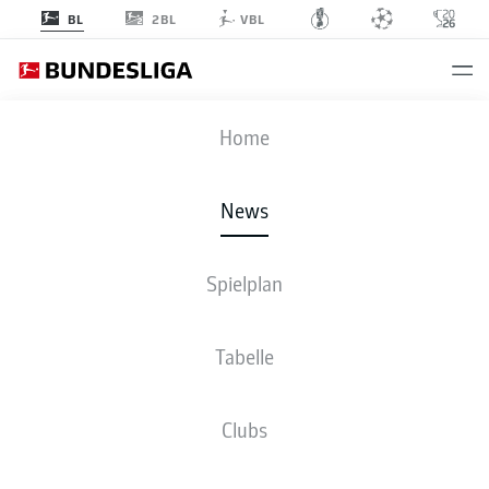
2BL
BL
VBL
Anzeige
Home
News
Deniz Aytekin beendet seine Karriere im Sommer 2026
- ©
IMAGO/pepphoto / Sascha Weiz
Spielplan
Tabelle
Clubs