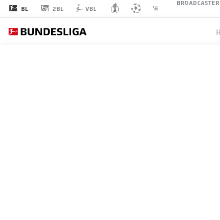
BROADCASTER
2BL
BL
VBL
BUNDESLIGA, 2. BUNDESL
CAJETA
HOFFE
19.05.2026