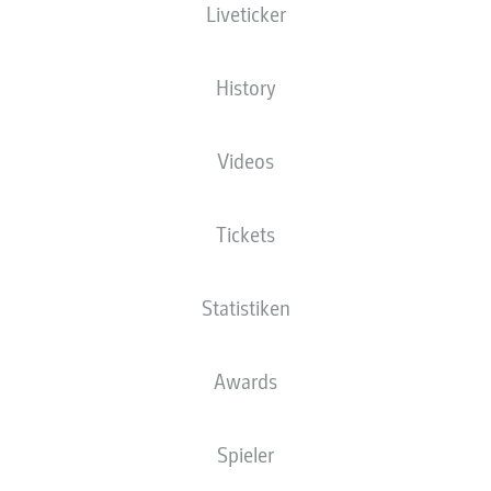
Liveticker
en Schritt seiner Karriere gehen: Cajetan Lenz
- © DFL/Getty Images/Lukas Schu
History
Videos
Tickets
Statistiken
Awards
Spieler