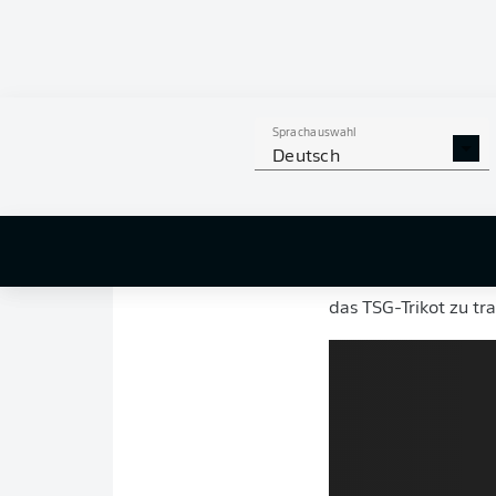
gestellt und sich so
nahm trotz seines ju
Geschäftsführer Spo
hohe Präsenz in alle
überzeugt, dass er s
Sprachauswahl
Deutsch
gehen kann. Wir sind
Auch
Cajetan Lenz
b
von Anfang an sehr 
hervorragende Bedin
ambitionierten Fußbal
das TSG-Trikot zu tra