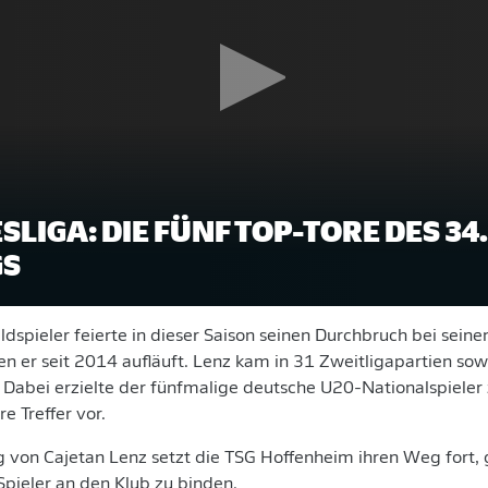
SLIGA: DIE FÜNF TOP-TORE DES 34.
GS
eldspieler feierte in dieser Saison seinen Durchbruch bei sei
den er seit 2014 aufläuft. Lenz kam in 31 Zweitligapartien so
 Dabei erzielte der fünfmalige deutsche U20-Nationalspieler
e Treffer vor.
g von Cajetan Lenz setzt die TSG Hoffenheim ihren Weg fort, 
pieler an den Klub zu binden.