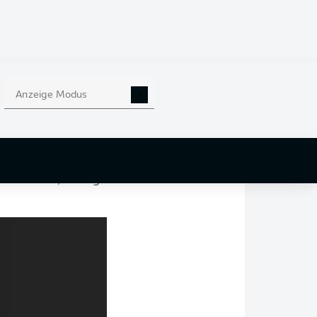
e Anlagen mit und
gt Andreas Schicker,
ler. "Er hat eine
lidee. Wir sind
in seiner Karriere
Anzeige Modus
e mit der TSG waren
r, jungen Spielern
ub für
sehr darauf, künftig