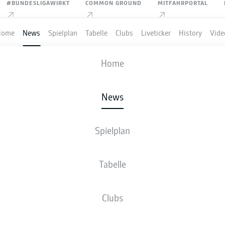
#BUNDESLIGAWIRKT
COMMON GROUND
MITFAHRPORTAL
Home
News
Spielplan
Tabelle
Clubs
Liveticker
History
Vide
Home
Anzeige
News
Spielplan
IGA
N LENZ WECHSELT ZUR 
Tabelle
NHEIM
Clubs