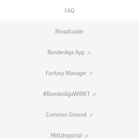
FAQ
Broadcaster
Bundesliga App
Fantasy Manager
#BundesligaWIRKT
 als eines der vielversprechendsten Talente der 2. B
 Der 19 Jahre alte Deutsch-Schweizer, der mit sein
Common Ground
 Dynamik sowie seiner technischen Beschlagenheit üb
sten Entwicklungsschritt gehen.
Mitfahrportal
normen Qualitäten in der 2. Liga bereits über eine Saison kon