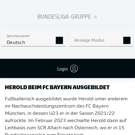
zu so einem großen Traditionsverein wie Borussia
Mönchengladbach zu wechseln, ist für mich ein
BUNDESLIGA-GRUPPE
Riesenschritt. Besonders freue ich mich auf die Borussia-
Fans – ich habe in der abgelaufenen Saison im DFB-
Pokalspiel bereits erlebt, was für eine Wucht dieses
Sprachauswahl
Anzeige Modus
Deutsch
Stadion hat."
Login
HEROLD BEIM FC BAYERN AUSGEBILDET
Fußballerisch ausgebildet wurde Herold unter anderem
im Nachwuchsleistungszentrum des FC Bayern
München, in dessen U23 er in der Saison 2021/22
aufrückte. Im Februar 2023 wechselte Herold dann auf
Leihbasis zum SCR Altach nach Österreich, wo er in 15