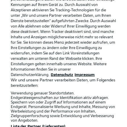
Kennungen auf Ihrem Gerät zu. Durch Auswahl von
Akzeptieren aktivieren Sie Tracking-Technologien für die
unter „Wir und unsere Partner verarbeiten Daten, um Ihnen
Dienste bereitzustellen“ aufgeführten Zwecke. Durch Auswahl
Rechtliche Hinweise
Voreinstellungen verwalten
von Alle ablehnen oder Widerruf Ihrer Einwilligung werden
diese deaktiviert. Wenn Tracker deaktiviert sind, sind manche
Datenschutz
Nutzungsbedingungen
Inhalte und Anzeigen möglicherweise nicht mehr so relevant
Broadcaster
Kontakt
für Sie. Sie können dieses Menü jederzeit wieder aufrufen, um
Ihre Einstellungen zu ändern oder Ihre Einwilligung zu
Jobs
Impressum
widerrufen, indem Sie auf den Link Voreinstellungen
verwalten am unteren Rand der Webseite klicken. Ihre
Partner
Spieler
Einstellungen gelten innerhalb unseres Website. Weitere
Liveticker
AGB
Informationen finden Sie in unserer
Datenschutzerklärung.
Datenschutz
Impressum
Wir und unsere Partner verarbeiten Daten, um Folgendes
bereitzustellen:
Verwendung genauer Standortdaten.
Endgeräteeigenschaften zur Identifikation aktiv abfragen.
Speichern von oder Zugriff auf Informationen auf einem
Endgerät. Personalisierte Werbung und Inhalte, Messung von
Werbeleistung und der Performance von Inhalten,
Zielgruppenforschung sowie Entwicklung und Verbesserung
von Angeboten.
© 2026 Bundesliga-Gruppe GmbH
Liste der Partner (Lieferanten)