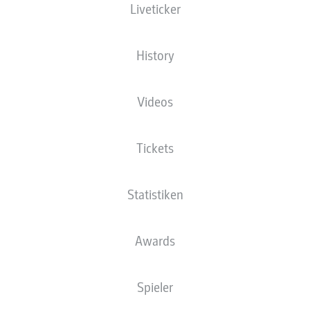
Liveticker
BUNDESLIGA
History
BORUSSIA
MÖNCHENGLADBACH
Videos
VERPFLICHTET DAVID
HEROLD
Tickets
20.05.2026
Statistiken
ZUSAMMENFASSUNG
Awards
Spieler