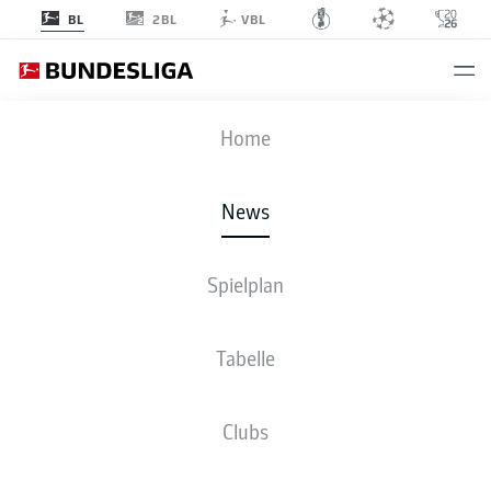
2BL
BL
VBL
Anzeige
Home
News
David Herold wechselt vom Karlsruher SC zu Borussia Mönchengladbach
-
Spielplan
© DFL/Getty/Fabio Deinert
Tabelle
Clubs