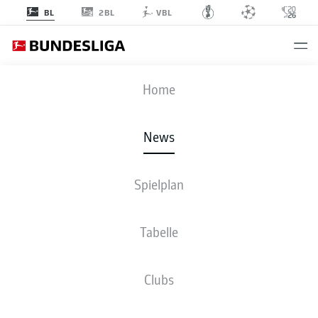
2BL
BL
VBL
Anzeige
Home
News
Jeremie Frimpong mit Granit Xhaka
- © IMAGO/Stefan Brauer/Brauer-
Fotoagentur
Spielplan
Tabelle
Clubs