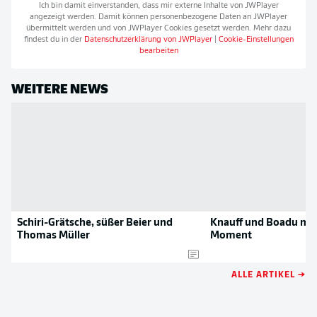
Ich bin damit einverstanden, dass mir externe Inhalte von
JWPlayer
angezeigt werden. Damit können personenbezogene Daten an
JWPlayer
übermittelt werden und von
JWPlayer
Cookies gesetzt werden. Mehr dazu
findest du in der
Datenschutzerklärung von
JWPlayer
|
Cookie-Einstellungen
bearbeiten
WEITERE NEWS
Schiri-Grätsche, süßer Beier und
Knauff und Boadu mit
Thomas Müller
Moment
ALLE ARTIKEL →