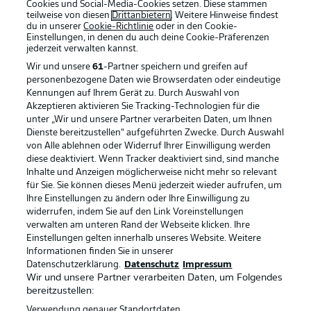
Cookies und Social-Media-Cookies setzen. Diese stammen
teilweise von diesen
Drittanbietern
. Weitere Hinweise findest
du in unserer
Cookie-Richtlinie
oder in den Cookie-
Einstellungen, in denen du auch deine Cookie-Präferenzen
jederzeit
verwalten kannst.
Wir und unsere
61
-Partner speichern und greifen auf
personenbezogene Daten wie Browserdaten oder eindeutige
Kennungen auf Ihrem Gerät zu. Durch Auswahl von
Akzeptieren aktivieren Sie Tracking-Technologien für die
unter „Wir und unsere Partner verarbeiten Daten, um Ihnen
Dienste bereitzustellen“ aufgeführten Zwecke. Durch Auswahl
Rechtliche Hinweise
Voreinstellungen verwalten
von Alle ablehnen oder Widerruf Ihrer Einwilligung werden
diese deaktiviert. Wenn Tracker deaktiviert sind, sind manche
Datenschutz
Nutzungsbedingungen
Inhalte und Anzeigen möglicherweise nicht mehr so relevant
Broadcaster
Kontakt
für Sie. Sie können dieses Menü jederzeit wieder aufrufen, um
Ihre Einstellungen zu ändern oder Ihre Einwilligung zu
Jobs
Impressum
widerrufen, indem Sie auf den Link Voreinstellungen
verwalten am unteren Rand der Webseite klicken. Ihre
Partner
Spieler
Einstellungen gelten innerhalb unseres Website. Weitere
Liveticker
AGB
Informationen finden Sie in unserer
Datenschutzerklärung.
Datenschutz
Impressum
Wir und unsere Partner verarbeiten Daten, um Folgendes
bereitzustellen:
Verwendung genauer Standortdaten.