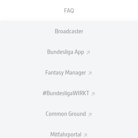
Kontrakt des Flügelsprinters. Der
FAQ
niederländische Nationalspieler Frimpong, der
im Winter 2021 von Celtic Glasgow verpflichtet
Broadcaster
wurde, unterzeichnete in Liverpool einen
langfristigen Vertrag.
Bundesliga App
„Jeremie ist ein perfektes Beispiel für den Weg, den
Bayer 04 Leverkusen schon oft mit Erfolg gegangen ist:
Einen jungen, hochtalentierten Spieler aus einer kleinen
Fantasy Manager
Liga zu holen, ihn zu einem Leistungsträger zu
entwickeln, um die eigenen Ziele zu erreichen und ihn
#BundesligaWIRKT
dadurch für absolute europäische Topklubs interessant
zu machen. Auch durch diesen Transfer können und
werden wir den Leverkusener Kader der Zukunft
Common Ground
gestalten“, sagt Bayer 04-Geschäftsführer Sport Simon
Rolfes, der hinzufügt: „Jerry war ein zentraler Spieler
unserer Double-Mannschaft, er hat sich mit seiner
Mitfahrportal
speziellen Art und dank seiner guten Leistungen zu