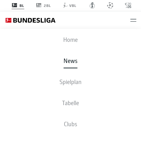
2BL
BL
VBL
Anzeige
Home
News
Florian Krüger wechselt von Aue nach Bielefeld
- © imago / RHR Foto
Spielplan
Tabelle
Clubs