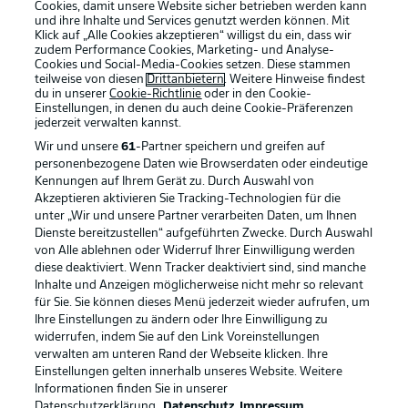
Cookies, damit unsere Website sicher betrieben werden kann
und ihre Inhalte und Services genutzt werden können. Mit
Klick auf „Alle Cookies akzeptieren“ willigst du ein, dass wir
zudem Performance Cookies, Marketing- und Analyse-
Cookies und Social-Media-Cookies setzen. Diese stammen
teilweise von diesen
Drittanbietern
. Weitere Hinweise findest
du in unserer
Cookie-Richtlinie
oder in den Cookie-
Einstellungen, in denen du auch deine Cookie-Präferenzen
jederzeit
verwalten kannst.
Wir und unsere
61
-Partner speichern und greifen auf
personenbezogene Daten wie Browserdaten oder eindeutige
Kennungen auf Ihrem Gerät zu. Durch Auswahl von
Akzeptieren aktivieren Sie Tracking-Technologien für die
unter „Wir und unsere Partner verarbeiten Daten, um Ihnen
Dienste bereitzustellen“ aufgeführten Zwecke. Durch Auswahl
Rechtliche Hinweise
Voreinstellungen verwalten
von Alle ablehnen oder Widerruf Ihrer Einwilligung werden
diese deaktiviert. Wenn Tracker deaktiviert sind, sind manche
Datenschutz
Nutzungsbedingungen
Inhalte und Anzeigen möglicherweise nicht mehr so relevant
Broadcaster
Kontakt
für Sie. Sie können dieses Menü jederzeit wieder aufrufen, um
Ihre Einstellungen zu ändern oder Ihre Einwilligung zu
Jobs
Impressum
widerrufen, indem Sie auf den Link Voreinstellungen
verwalten am unteren Rand der Webseite klicken. Ihre
Partner
Spieler
Einstellungen gelten innerhalb unseres Website. Weitere
Liveticker
AGB
Informationen finden Sie in unserer
Datenschutzerklärung.
Datenschutz
Impressum