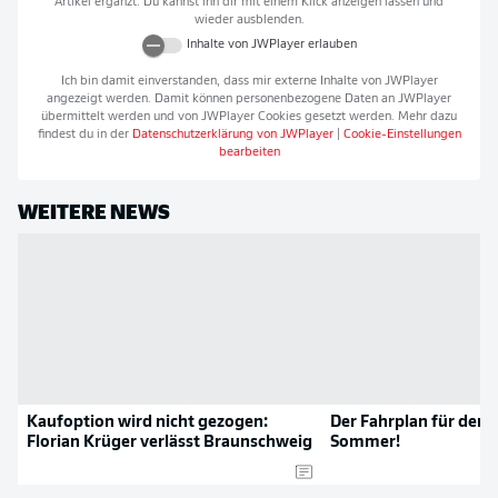
Artikel ergänzt. Du kannst ihn dir mit einem Klick anzeigen lassen und
wieder ausblenden.
Inhalte von
JWPlayer
erlauben
Ich bin damit einverstanden, dass mir externe Inhalte von
JWPlayer
angezeigt werden. Damit können personenbezogene Daten an
JWPlayer
übermittelt werden und von
JWPlayer
Cookies gesetzt werden. Mehr dazu
findest du in der
Datenschutzerklärung von
JWPlayer
|
Cookie-Einstellungen
bearbeiten
WEITERE NEWS
Kaufoption wird nicht gezogen:
Der Fahrplan für den 
Florian Krüger verlässt Braunschweig
Sommer!