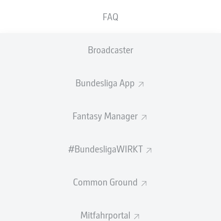
Ladung Videos im Hochkantformat!
FAQ
Wenn du unsere App auf dem Smartphone hast, musst
du einfach
auf dem Homescreen
durch die Videos
Broadcaster
swipen
oder im Video-Hub die Playlists checken!
Die Bundesliga App findest du - natürlich kostenlos -
Bundesliga App
im Apple App Store für iOS und im Google Play Store für
Android.
Fantasy Manager
Wir wünschen dir viel Spaß mit den Bundesliga Shorts!
Anzeige
#BundesligaWIRKT
Common Ground
WEITERE VIDEOS
Empfohlener redaktioneller Inhalt von
Mitfahrportal
JWPlayer