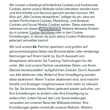
Wir nutzen unbedingt erforderliche Cookies und funktionale
Cookies, damit unsere Website sicher betrieben werden kann
und ihre Inhalte und Services genutzt werden können. Mit
Klick auf „Alle Cookies akzeptieren“ willigst du ein, dass wir
zudem Performance Cookies, Marketing- und Analyse-
Cookies und Social-Media-Cookies setzen. Diese stammen
teilweise von diesen
Drittanbietern
. Weitere Hinweise findest
du in unserer
Cookie-Richtlinie
oder in den Cookie-
Einstellungen, in denen du auch deine Cookie-Präferenzen
jederzeit
verwalten kannst.
Wir und unsere
61
-Partner speichern und greifen auf
personenbezogene Daten wie Browserdaten oder eindeutige
Kennungen auf Ihrem Gerät zu. Durch Auswahl von
Akzeptieren aktivieren Sie Tracking-Technologien für die
unter „Wir und unsere Partner verarbeiten Daten, um Ihnen
Dienste bereitzustellen“ aufgeführten Zwecke. Durch Auswahl
Rechtliche Hinweise
Voreinstellungen verwalten
von Alle ablehnen oder Widerruf Ihrer Einwilligung werden
diese deaktiviert. Wenn Tracker deaktiviert sind, sind manche
Datenschutz
Nutzungsbedingungen
Inhalte und Anzeigen möglicherweise nicht mehr so relevant
für Sie. Sie können dieses Menü jederzeit wieder aufrufen, um
Broadcaster
Kontakt
Ihre Einstellungen zu ändern oder Ihre Einwilligung zu
Jobs
Impressum
widerrufen, indem Sie auf den Link Voreinstellungen
verwalten am unteren Rand der Webseite klicken. Ihre
Partner
Spieler
Einstellungen gelten innerhalb unseres Website. Weitere