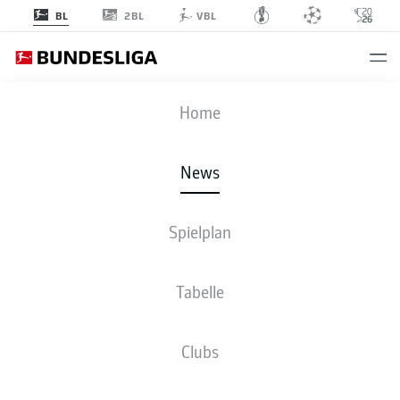
2BL
BL
VBL
Anzeige
Home
News
- © DFL
Spielplan
Tabelle
Clubs