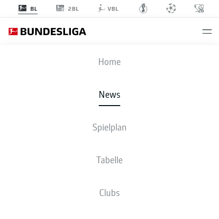
2BL
BL
VBL
Anzeige
Home
News
Die Rückkehr: adidas stellt ab 2026/27 wieder den offiziellen Spielball der
Spielplan
Bundesliga
- © DFL Deutsche Fußball Liga
Tabelle
Clubs