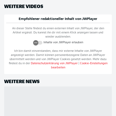
WEITERE VIDEOS
Empfohlener redaktioneller Inhalt von
JWPlayer
An dieser Stelle findest du einen externen Inhalt von
JWPlayer
, der den
Artikel ergänzt. Du kannst ihn dir mit einem Klick anzeigen lassen und
wieder ausblenden.
Inhalte von
JWPlayer
erlauben
Ich bin damit einverstanden, dass mir externe Inhalte von
JWPlayer
angezeigt werden. Damit können personenbezogene Daten an
JWPlayer
übermittelt werden und von
JWPlayer
Cookies gesetzt werden. Mehr dazu
findest du in der
Datenschutzerklärung von
JWPlayer
|
Cookie-Einstellungen
bearbeiten
WEITERE NEWS