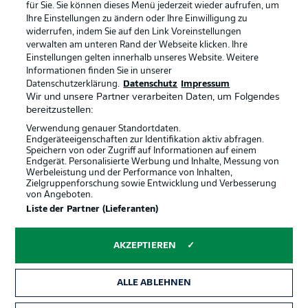
Broadcaster
Kontakt
für Sie. Sie können dieses Menü jederzeit wieder aufrufen, um
Ihre Einstellungen zu ändern oder Ihre Einwilligung zu
Jobs
Impressum
widerrufen, indem Sie auf den Link Voreinstellungen
verwalten am unteren Rand der Webseite klicken. Ihre
Partner
Spieler
Einstellungen gelten innerhalb unseres Website. Weitere
Liveticker
AGB
Informationen finden Sie in unserer
Datenschutzerklärung.
Datenschutz
Impressum
Wir und unsere Partner verarbeiten Daten, um Folgendes
bereitzustellen:
Verwendung genauer Standortdaten.
Endgeräteeigenschaften zur Identifikation aktiv abfragen.
Speichern von oder Zugriff auf Informationen auf einem
Endgerät. Personalisierte Werbung und Inhalte, Messung von
Werbeleistung und der Performance von Inhalten,
Zielgruppenforschung sowie Entwicklung und Verbesserung
von Angeboten.
© 2026 Bundesliga-Gruppe GmbH
Liste der Partner (Lieferanten)
Sprachauswahl
AKZEPTIEREN
Deutsch
ALLE ABLEHNEN
Anzeige Modus