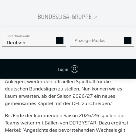
Rückkehr und die frühzeitige Planungssicherheit, die mit
der Kooperation einhergeht. adidas ist ein Unternehmen,
BUNDESLIGA-GRUPPE
das in Deutschland tief verwurzelt ist und zugleich über
eine große weltweite Strahlkraft verfügt. Dies wollen wir
ab der übernächsten Spielzeit gemeinsam nutzen."
Sprachauswahl
Anzeige Modus
Deutsch
Marina Moguš, Geschäftsführerin für Zentraleuropa
bei adidas
, sagt: "Wir freuen uns riesig auf die neue
Partnerschaft mit der DFL. Die künftige
Zusammenarbeit stärkt einmal mehr unsere Präsenz im
Login
Heimatmarkt. Nach all den Jahren war es uns ein großes
Anliegen, wieder den offiziellen Spielball für die
deutschen Bundesligen zu stellen. Nun können wir es
kaum erwarten, ab der Saison 2026/27 ein neues
gemeinsames Kapitel mit der DFL zu schreiben."
Bis Ende der kommenden Saison 2025/26 spielen die
Teams weiter mit Bällen von DERBYSTAR. Dazu ergänzt
Merkel: "Angesichts des bevorstehenden Wechsels gilt