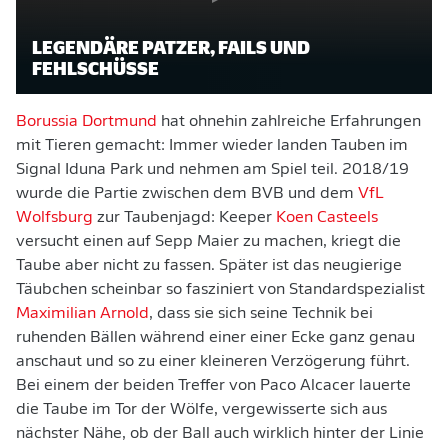
LEGENDÄRE PATZER, FAILS UND
FEHLSCHÜSSE
Borussia Dortmund
hat ohnehin zahlreiche Erfahrungen
mit Tieren gemacht: Immer wieder landen Tauben im
Signal Iduna Park und nehmen am Spiel teil. 2018/19
wurde die Partie zwischen dem BVB und dem
VfL
Wolfsburg
zur Taubenjagd: Keeper
Koen Casteels
versucht einen auf Sepp Maier zu machen, kriegt die
Taube aber nicht zu fassen. Später ist das neugierige
Täubchen scheinbar so fasziniert von Standardspezialist
Maximilian Arnold
, dass sie sich seine Technik bei
ruhenden Bällen während einer einer Ecke ganz genau
anschaut und so zu einer kleineren Verzögerung führt.
Bei einem der beiden Treffer von Paco Alcacer lauerte
die Taube im Tor der Wölfe, vergewisserte sich aus
nächster Nähe, ob der Ball auch wirklich hinter der Linie