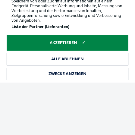
Datenschutz
Nutzungsbedingungen
Speichern von oder Zugriff auf Informationen auf einem
Endgerät. Personalisierte Werbung und Inhalte, Messung von
Broadcaster
Kontakt
Werbeleistung und der Performance von Inhalten,
Zielgruppenforschung sowie Entwicklung und Verbesserung
Jobs
Impressum
von Angeboten.
Liste der Partner (Lieferanten)
Partner
Spieler
Liveticker
AGB
AKZEPTIEREN
ALLE ABLEHNEN
ZWECKE ANZEIGEN
© 2026 Bundesliga-Gruppe GmbH
Sprachauswahl
Deutsch