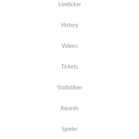
Liveticker
sowie zwei Tore mit integriertem Torzähler. Die Fahrzeuge können
mit Club-Stickern der involvierten Clubs aus der Bundesliga und 2.
Bundesliga nach Belieben individualisiert werden, sodass
spannende Duelle gegeneinander gespielt werden können.
History
ZUM ANBIETER
Videos
CARRERA-TOYS.COM
Tickets
ZUR ÜBERSICHT
Statistiken
WEITERE LIZENZPRODUKTE
Awards
Spieler