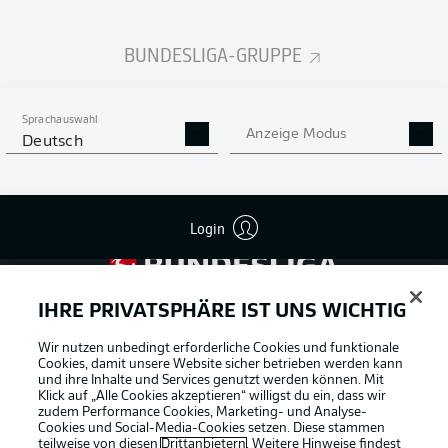
BUNDESLIGA-GRUPPE
Sprachauswahl
Anzeige Modus
Deutsch
Login
Football as it's meant to be
IHRE PRIVATSPHÄRE IST UNS WICHTIG
Wir nutzen unbedingt erforderliche Cookies und funktionale
Cookies, damit unsere Website sicher betrieben werden kann
und ihre Inhalte und Services genutzt werden können. Mit
BUNDESLIGA APP
Klick auf „Alle Cookies akzeptieren“ willigst du ein, dass wir
zudem Performance Cookies, Marketing- und Analyse-
Cookies und Social-Media-Cookies setzen. Diese stammen
teilweise von diesen
Drittanbietern
. Weitere Hinweise findest