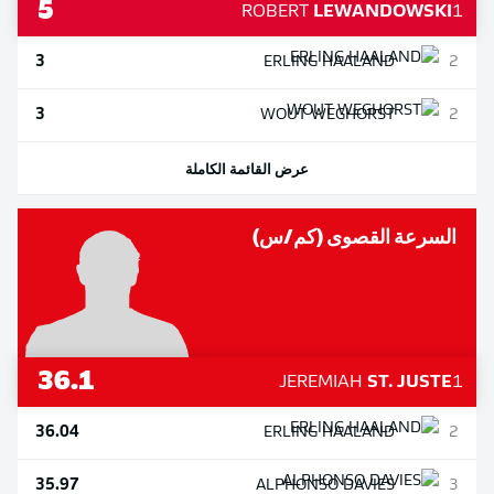
5
ROBERT
LEWANDOWSKI
1
3
ERLING
HAALAND
2
3
WOUT
WEGHORST
2
عرض القائمة الكاملة
السرعة القصوى (كم/س)
36.1
JEREMIAH
ST. JUSTE
1
36.04
ERLING
HAALAND
2
35.97
ALPHONSO
DAVIES
3