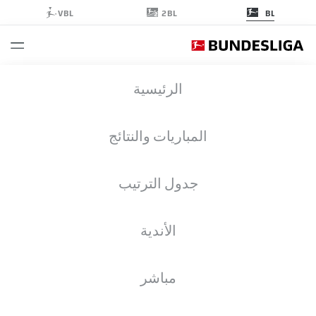
2BL
VBL
BL
BUNDESLIGA إحصائيات موسم 2020-
الرئيسية
2021
المباريات والنتائج
اللاعبون
نظرة عامة
الأندية
جدول الترتيب
الموسم
2020-2021
الأندية
مباشر
التمريرات الناجحة من اللعب
المفتوح (%)