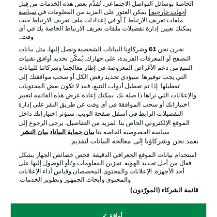
الخاصة بوسائل التواصل الاجتماعي. تُقدَّم بعض هذه الخدمات من قِبل
جهات خارجية
. يمكن العثور على المزيد من المعلومات في
سياسة
ملفات تعريف الارتباط
] أو في إعدادات ملف تعريف الارتباط حيث
يمكنك تعيين إدارة تفضيلات ملفات تعريف الارتباط الخاصة بك في أي
وقت..
نخزن نحن
61
وشركاؤنا البيانات الشخصية ونصل إليها، مثل بيانات
التصفح أو المعرفات الفريدة، على جهازك. يُمكّن تحديد أوافق تقنيات
التتبع من دعم الأغراض المعروضة في إطار معالجتنا وشركائنا للبيانات
التي يجب توفيرها. سيؤدي تحديد رفض الكل أو سحب موافقتك إلى
تعطيلها. إذا تم تعطيل أدوات التتبع، فقد لا تكون بعض المحتويات
والإعلانات التي تراها ذا صلة بك. يمكنك إعادة عرض هذه القائمة لتغيير
اختياراتك أو سحب الموافقة في أي وقت عن طريق النقر على إدارة
التفضيلات الرابط في أسفل صفحة الويب. ستؤثر اختياراتك داخل
الموقع الإلكتروني الخاص بنا. لمزيد من التفاصيل، يرجى الرجوع إلى
سياسة الخصوصية الخاصة بنا.
بيان حماية البيانات
بيان النشر
نعمد نحن وشركاؤنا إلى معالجة البيانات لتقديم:
استخدام بيانات الموقع الجغرافي الدقيقة. فحص خصائص الجهاز بشكل
فعال من أجل تحديد الهوية. تخزين المعلومات و/أو الوصول إليها على
أحد الأجهزة. الإعلانات والمحتوى المخصصان وقياس أداء الإعلانات
والمحتوى وأبحاث الجمهور وتطوير الخدمات.
قائمة الشركاء (المورّدون)
أوافق