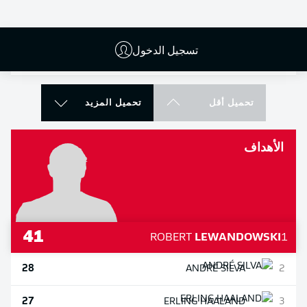
90.29
DJIBRIL
SOW
9
تسجيل الدخول
90.18
JÉRÔME
BOATENG
10
تحميل أقل
تحميل المزيد
الأهداف
41
ROBERT
LEWANDOWSKI
1
28
ANDRÉ
SILVA
2
27
ERLING
HAALAND
3