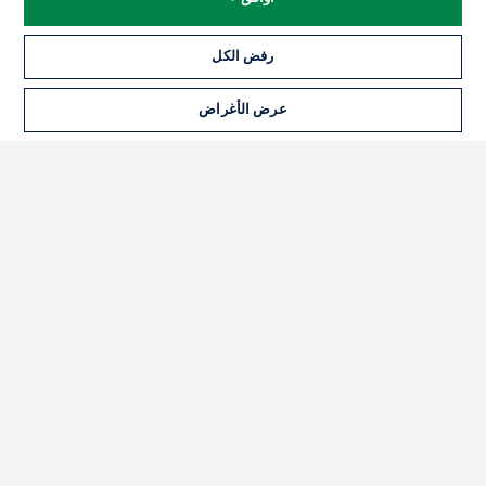
رفض الكل
عرض الأغراض
Football as it's meant to be
تطبيق الدوري الألماني
Official Partners