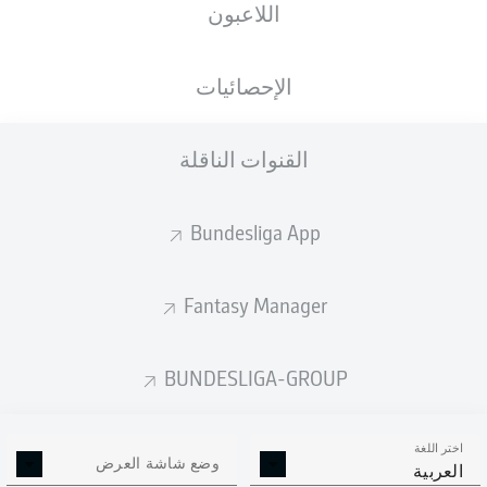
اللاعبون
الأهداف المتوقعة
الإحصائيات
القنوات الناقلة
Bundesliga App
Fantasy Manager
Goals
BUNDESLIGA-GROUP
التمريرات المكتملة
اختر اللغة
0
0
وضع شاشة العرض
العربية
الدقة
0 %
0 %