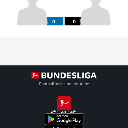
0
0
Football as it's meant to be
تطبيق الدوري الألماني