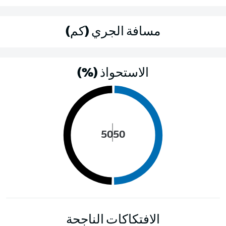
مسافة الجري (كم)
الاستحواذ (%)
50
50
الافتكاكات الناجحة