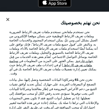
Official Partners
نحن نهتم بخصوصيتك
نحن نستخدم ملفانحن نستخدم ملفات تعريف الارتباط الضرورية
وملفات تعريف الارتباط الوظيفية حتى يتمكن موقعنا الإلكتروني من
العمل بشكل آمن ومن ثمَّ، يمكن استخدام المحتوى والخدمات الخاصة
به. وبالنقر على "قبول جميع ملفات تعريف الارتباط"، فإنك توافق على
أنه يمكننا أيضًا استخدام ملفات تعريف الارتباط الخاصة بالأداء، وملفات
تعريف الارتباط الخاصة بالتسويق والتحليل، وملفات تعريف الارتباط
الخاصة بوسائل التواصل الاجتماعي. تُقدَّم بعض هذه الخدمات من قِبل
جهات خارجية
. يمكن العثور على المزيد من المعلومات في
سياسة
ملفات تعريف الارتباط
] أو في إعدادات ملف تعريف الارتباط حيث
يمكنك تعيين إدارة تفضيلات ملفات تعريف الارتباط الخاصة بك في أي
الإعلانات
الإخطارات القانونية
وقت..
إدارة التفضيلات
بيان الخصوصية
نخزن نحن
61
وشركاؤنا البيانات الشخصية ونصل إليها، مثل بيانات
التصفح أو المعرفات الفريدة، على جهازك. يُمكّن تحديد أوافق تقنيات
شروط الاستخدام
القنوات الناقلة
التتبع من دعم الأغراض المعروضة في إطار معالجتنا وشركائنا للبيانات
الوظائف
جهة النشر
التي يجب توفيرها. سيؤدي تحديد رفض الكل أو سحب موافقتك إلى
تعطيلها. إذا تم تعطيل أدوات التتبع، فقد لا تكون بعض المحتويات
تواصل معنا
اللاعبون
والإعلانات التي تراها ذا صلة بك. يمكنك إعادة عرض هذه القائمة لتغيير
اختياراتك أو سحب الموافقة في أي وقت عن طريق النقر على إدارة