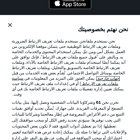
Official Partners
نحن نهتم بخصوصيتك
نحن نستخدم ملفانحن نستخدم ملفات تعريف الارتباط الضرورية
وملفات تعريف الارتباط الوظيفية حتى يتمكن موقعنا الإلكتروني من
العمل بشكل آمن ومن ثمَّ، يمكن استخدام المحتوى والخدمات الخاصة
به. وبالنقر على "قبول جميع ملفات تعريف الارتباط"، فإنك توافق على
أنه يمكننا أيضًا استخدام ملفات تعريف الارتباط الخاصة بالأداء، وملفات
تعريف الارتباط الخاصة بالتسويق والتحليل، وملفات تعريف الارتباط
الخاصة بوسائل التواصل الاجتماعي. تُقدَّم بعض هذه الخدمات من قِبل
جهات خارجية
. يمكن العثور على المزيد من المعلومات في
سياسة
ملفات تعريف الارتباط
] أو في إعدادات ملف تعريف الارتباط حيث
يمكنك تعيين إدارة تفضيلات ملفات تعريف الارتباط الخاصة بك في أي
الإعلانات
الإخطارات القانونية
وقت..
إدارة التفضيلات
بيان الخصوصية
نخزن نحن
61
وشركاؤنا البيانات الشخصية ونصل إليها، مثل بيانات
التصفح أو المعرفات الفريدة، على جهازك. يُمكّن تحديد أوافق تقنيات
شروط الاستخدام
القنوات الناقلة
التتبع من دعم الأغراض المعروضة في إطار معالجتنا وشركائنا للبيانات
الوظائف
جهة النشر
التي يجب توفيرها. سيؤدي تحديد رفض الكل أو سحب موافقتك إلى
تعطيلها. إذا تم تعطيل أدوات التتبع، فقد لا تكون بعض المحتويات
تواصل معنا
اللاعبون
والإعلانات التي تراها ذا صلة بك. يمكنك إعادة عرض هذه القائمة لتغيير
اختياراتك أو سحب الموافقة في أي وقت عن طريق النقر على إدارة