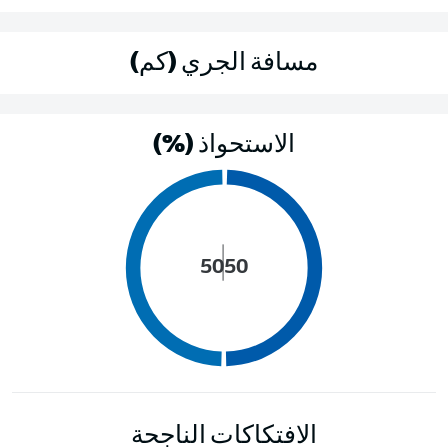
مسافة الجري (كم)
الاستحواذ (%)
50
50
الافتكاكات الناجحة