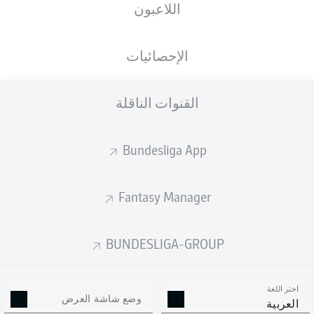
اللاعبون
الأهداف المتوقعة
الإحصائيات
القنوات الناقلة
Bundesliga App
Fantasy Manager
Goals
BUNDESLIGA-GROUP
التمريرات المكتملة
اختر اللغة
0
0
وضع شاشة العرض
العربية
الدقة
0 %
0 %