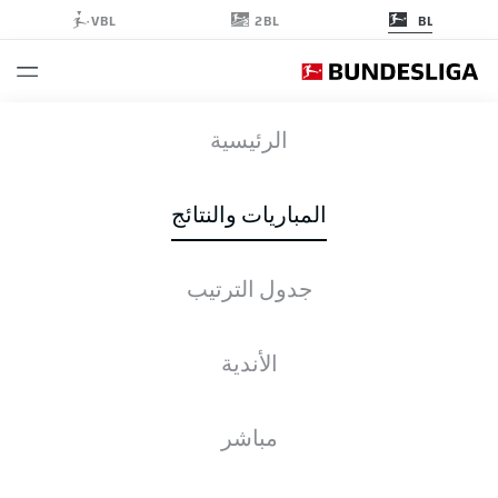
2BL
VBL
BL
HSV
-
SCP
الرئيسية
المباريات والنتائج
جدول الترتيب
التغطية المباشرة
الأخبار
التشكيلات
الإحصائيات
جدول الترتيب
الأندية
مباشر