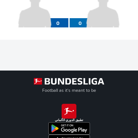
0
0
Football as it's meant to be
تطبيق الدوري الألماني