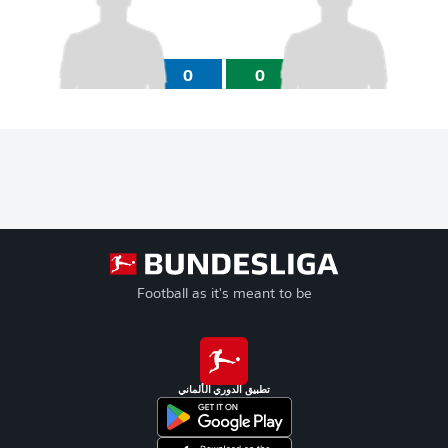
0
0
Football as it's meant to be
تطبيق الدوري الألماني