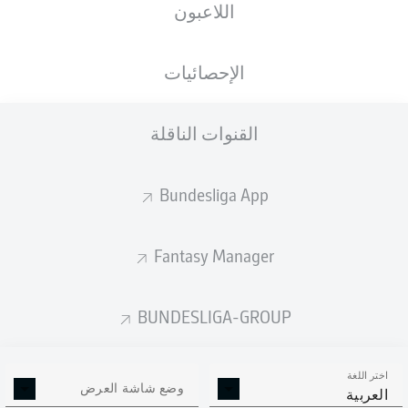
اللاعبون
الأهداف المتوقعة
الإحصائيات
القنوات الناقلة
Bundesliga App
Fantasy Manager
Goals
BUNDESLIGA-GROUP
التمريرات المكتملة
اختر اللغة
0
0
وضع شاشة العرض
العربية
الدقة
0 %
0 %