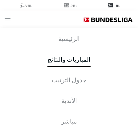
2BL
VBL
BL
SCP
-
SVW
الرئيسية
المباريات والنتائج
جدول الترتيب
التغطية المباشرة
الأخبار
التشكيلات
الإحصائيات
جدول الترتيب
الأندية
مباشر