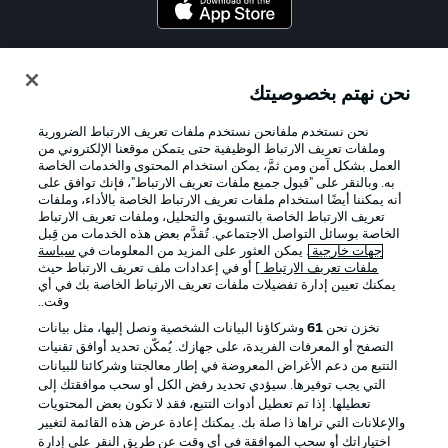
Official Partners
نحن نهتم بخصوصيتك
نحن نستخدم ملفانحن نستخدم ملفات تعريف الارتباط الضرورية
وملفات تعريف الارتباط الوظيفية حتى يتمكن موقعنا الإلكتروني من
العمل بشكل آمن ومن ثمَّ، يمكن استخدام المحتوى والخدمات الخاصة
به. وبالنقر على "قبول جميع ملفات تعريف الارتباط"، فإنك توافق على
أنه يمكننا أيضًا استخدام ملفات تعريف الارتباط الخاصة بالأداء، وملفات
تعريف الارتباط الخاصة بالتسويق والتحليل، وملفات تعريف الارتباط
الخاصة بوسائل التواصل الاجتماعي. تُقدَّم بعض هذه الخدمات من قِبل
جهات خارجية
. يمكن العثور على المزيد من المعلومات في
سياسة
ملفات تعريف الارتباط
] أو في إعدادات ملف تعريف الارتباط حيث
يمكنك تعيين إدارة تفضيلات ملفات تعريف الارتباط الخاصة بك في أي
الإعلانات
الإخطارات القانونية
وقت..
إدارة التفضيلات
بيان الخصوصية
نخزن نحن
61
وشركاؤنا البيانات الشخصية ونصل إليها، مثل بيانات
التصفح أو المعرفات الفريدة، على جهازك. يُمكّن تحديد أوافق تقنيات
شروط الاستخدام
القنوات الناقلة
التتبع من دعم الأغراض المعروضة في إطار معالجتنا وشركائنا للبيانات
الوظائف
جهة النشر
التي يجب توفيرها. سيؤدي تحديد رفض الكل أو سحب موافقتك إلى
تعطيلها. إذا تم تعطيل أدوات التتبع، فقد لا تكون بعض المحتويات
تواصل معنا
اللاعبون
والإعلانات التي تراها ذا صلة بك. يمكنك إعادة عرض هذه القائمة لتغيير
اختياراتك أو سحب الموافقة في أي وقت عن طريق النقر على إدارة