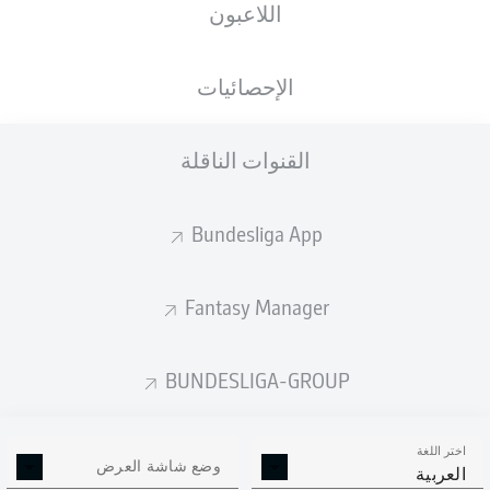
اللاعبون
الأهداف المتوقعة
الإحصائيات
القنوات الناقلة
Bundesliga App
Fantasy Manager
Goals
BUNDESLIGA-GROUP
التمريرات المكتملة
اختر اللغة
0
0
وضع شاشة العرض
العربية
الدقة
0 %
0 %