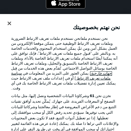
Official Partners
نحن نهتم بخصوصيتك
نحن نستخدم ملفانحن نستخدم ملفات تعريف الارتباط الضرورية
وملفات تعريف الارتباط الوظيفية حتى يتمكن موقعنا الإلكتروني من
العمل بشكل آمن ومن ثمَّ، يمكن استخدام المحتوى والخدمات الخاصة
به. وبالنقر على "قبول جميع ملفات تعريف الارتباط"، فإنك توافق على
أنه يمكننا أيضًا استخدام ملفات تعريف الارتباط الخاصة بالأداء، وملفات
تعريف الارتباط الخاصة بالتسويق والتحليل، وملفات تعريف الارتباط
الخاصة بوسائل التواصل الاجتماعي. تُقدَّم بعض هذه الخدمات من قِبل
جهات خارجية
. يمكن العثور على المزيد من المعلومات في
سياسة
ملفات تعريف الارتباط
] أو في إعدادات ملف تعريف الارتباط حيث
يمكنك تعيين إدارة تفضيلات ملفات تعريف الارتباط الخاصة بك في أي
الإعلانات
الإخطارات القانونية
وقت..
إدارة التفضيلات
بيان الخصوصية
نخزن نحن
61
وشركاؤنا البيانات الشخصية ونصل إليها، مثل بيانات
التصفح أو المعرفات الفريدة، على جهازك. يُمكّن تحديد أوافق تقنيات
شروط الاستخدام
القنوات الناقلة
التتبع من دعم الأغراض المعروضة في إطار معالجتنا وشركائنا للبيانات
الوظائف
جهة النشر
التي يجب توفيرها. سيؤدي تحديد رفض الكل أو سحب موافقتك إلى
تعطيلها. إذا تم تعطيل أدوات التتبع، فقد لا تكون بعض المحتويات
تواصل معنا
اللاعبون
والإعلانات التي تراها ذا صلة بك. يمكنك إعادة عرض هذه القائمة لتغيير
اختياراتك أو سحب الموافقة في أي وقت عن طريق النقر على إدارة