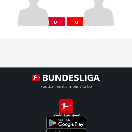
0
0
Football as it's meant to be
تطبيق الدوري الألماني