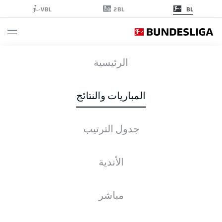
2BL
VBL
BL
SCF
-
B04
الرئيسية
المباريات والنتائج
جدول الترتيب
التغطية المباشرة
الأخبار
التشكيلات
الإحصائيات
جدول الترتيب
الأندية
مباشر