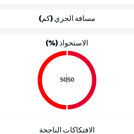
مسافة الجري (كم)
الاستحواذ (%)
50
50
الافتكاكات الناجحة