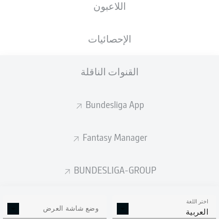
اللاعبون
الأهداف المتوقعة
الإحصائيات
القنوات الناقلة
Bundesliga App
Fantasy Manager
Goals
BUNDESLIGA-GROUP
التمريرات المكتملة
اختر اللغة
0
0
وضع شاشة العرض
العربية
الدقة
0 %
0 %