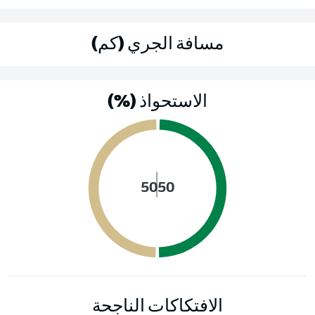
مسافة الجري (كم)
الاستحواذ (%)
50
50
الافتكاكات الناجحة