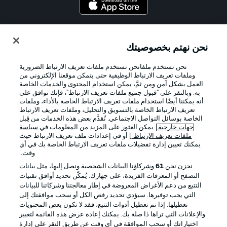
Official Partners
نحن نهتم بخصوصيتك
نحن نستخدم ملفانحن نستخدم ملفات تعريف الارتباط الضرورية
وملفات تعريف الارتباط الوظيفية حتى يتمكن موقعنا الإلكتروني من
العمل بشكل آمن ومن ثمَّ، يمكن استخدام المحتوى والخدمات الخاصة
به. وبالنقر على "قبول جميع ملفات تعريف الارتباط"، فإنك توافق على
أنه يمكننا أيضًا استخدام ملفات تعريف الارتباط الخاصة بالأداء، وملفات
تعريف الارتباط الخاصة بالتسويق والتحليل، وملفات تعريف الارتباط
الخاصة بوسائل التواصل الاجتماعي. تُقدَّم بعض هذه الخدمات من قِبل
جهات خارجية
. يمكن العثور على المزيد من المعلومات في
سياسة
ملفات تعريف الارتباط
] أو في إعدادات ملف تعريف الارتباط حيث
يمكنك تعيين إدارة تفضيلات ملفات تعريف الارتباط الخاصة بك في أي
الإعلانات
الإخطارات القانونية
وقت..
إدارة التفضيلات
بيان الخصوصية
نخزن نحن
61
وشركاؤنا البيانات الشخصية ونصل إليها، مثل بيانات
التصفح أو المعرفات الفريدة، على جهازك. يُمكّن تحديد أوافق تقنيات
شروط الاستخدام
القنوات الناقلة
التتبع من دعم الأغراض المعروضة في إطار معالجتنا وشركائنا للبيانات
الوظائف
جهة النشر
التي يجب توفيرها. سيؤدي تحديد رفض الكل أو سحب موافقتك إلى
تعطيلها. إذا تم تعطيل أدوات التتبع، فقد لا تكون بعض المحتويات
تواصل معنا
اللاعبون
والإعلانات التي تراها ذا صلة بك. يمكنك إعادة عرض هذه القائمة لتغيير
اختياراتك أو سحب الموافقة في أي وقت عن طريق النقر على إدارة