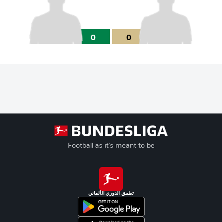
0
0
Football as it's meant to be
تطبيق الدوري الألماني