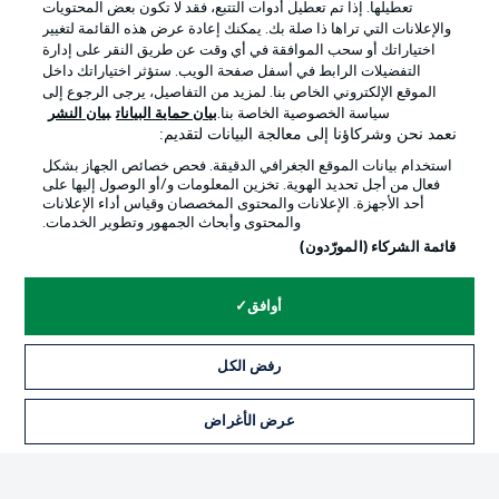
تعطيلها. إذا تم تعطيل أدوات التتبع، فقد لا تكون بعض المحتويات
والإعلانات التي تراها ذا صلة بك. يمكنك إعادة عرض هذه القائمة لتغيير
اختياراتك أو سحب الموافقة في أي وقت عن طريق النقر على إدارة
Official Partners
التفضيلات الرابط في أسفل صفحة الويب. ستؤثر اختياراتك داخل
الموقع الإلكتروني الخاص بنا. لمزيد من التفاصيل، يرجى الرجوع إلى
سياسة الخصوصية الخاصة بنا.
بيان حماية البيانات
بيان النشر
نعمد نحن وشركاؤنا إلى معالجة البيانات لتقديم:
استخدام بيانات الموقع الجغرافي الدقيقة. فحص خصائص الجهاز بشكل
فعال من أجل تحديد الهوية. تخزين المعلومات و/أو الوصول إليها على
أحد الأجهزة. الإعلانات والمحتوى المخصصان وقياس أداء الإعلانات
والمحتوى وأبحاث الجمهور وتطوير الخدمات.
قائمة الشركاء (المورّدون)
أوافق
الإعلانات
الإخطارات القانونية
إدارة التفضيلات
بيان الخصوصية
رفض الكل
شروط الاستخدام
القنوات الناقلة
عرض الأغراض
التذاكر
الوظائف
جهة النشر
تواصل معنا
اللاعبون