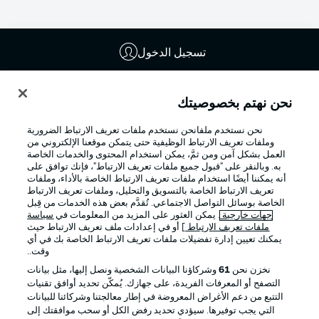
تسجيل الدخول
نحن نهتم بخصوصيتك
نحن نستخدم ملفانحن نستخدم ملفات تعريف الارتباط الضرورية
وملفات تعريف الارتباط الوظيفية حتى يتمكن موقعنا الإلكتروني من
العمل بشكل آمن ومن ثمَّ، يمكن استخدام المحتوى والخدمات الخاصة
به. وبالنقر على "قبول جميع ملفات تعريف الارتباط"، فإنك توافق على
أنه يمكننا أيضًا استخدام ملفات تعريف الارتباط الخاصة بالأداء، وملفات
تعريف الارتباط الخاصة بالتسويق والتحليل، وملفات تعريف الارتباط
الخاصة بوسائل التواصل الاجتماعي. تُقدَّم بعض هذه الخدمات من قِبل
Football as it's meant to be
جهات خارجية
. يمكن العثور على المزيد من المعلومات في
سياسة
ملفات تعريف الارتباط
] أو في إعدادات ملف تعريف الارتباط حيث
يمكنك تعيين إدارة تفضيلات ملفات تعريف الارتباط الخاصة بك في أي
وقت..
نخزن نحن
61
وشركاؤنا البيانات الشخصية ونصل إليها، مثل بيانات
تطبيق الدوري الألماني
التصفح أو المعرفات الفريدة، على جهازك. يُمكّن تحديد أوافق تقنيات
التتبع من دعم الأغراض المعروضة في إطار معالجتنا وشركائنا للبيانات
التي يجب توفيرها. سيؤدي تحديد رفض الكل أو سحب موافقتك إلى