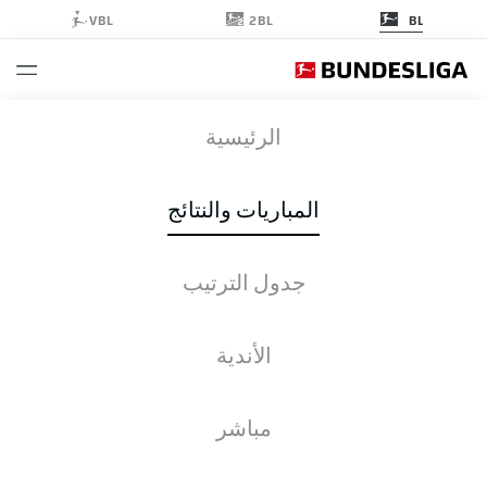
2BL
VBL
BL
ELV
-
SGE
الرئيسية
المباريات والنتائج
جدول الترتيب
التغطية المباشرة
الأخبار
التشكيلات
الإحصائيات
جدول الترتيب
الأندية
مباشر