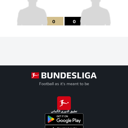
0
0
Football as it's meant to be
تطبيق الدوري الألماني