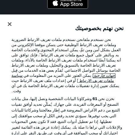
Official Partners
نحن نهتم بخصوصيتك
نحن نستخدم ملفانحن نستخدم ملفات تعريف الارتباط الضرورية
وملفات تعريف الارتباط الوظيفية حتى يتمكن موقعنا الإلكتروني من
العمل بشكل آمن ومن ثمَّ، يمكن استخدام المحتوى والخدمات الخاصة
به. وبالنقر على "قبول جميع ملفات تعريف الارتباط"، فإنك توافق على
أنه يمكننا أيضًا استخدام ملفات تعريف الارتباط الخاصة بالأداء، وملفات
تعريف الارتباط الخاصة بالتسويق والتحليل، وملفات تعريف الارتباط
الخاصة بوسائل التواصل الاجتماعي. تُقدَّم بعض هذه الخدمات من قِبل
جهات خارجية
. يمكن العثور على المزيد من المعلومات في
سياسة
ملفات تعريف الارتباط
] أو في إعدادات ملف تعريف الارتباط حيث
يمكنك تعيين إدارة تفضيلات ملفات تعريف الارتباط الخاصة بك في أي
الإعلانات
الإخطارات القانونية
وقت..
إدارة التفضيلات
بيان الخصوصية
نخزن نحن
61
وشركاؤنا البيانات الشخصية ونصل إليها، مثل بيانات
التصفح أو المعرفات الفريدة، على جهازك. يُمكّن تحديد أوافق تقنيات
شروط الاستخدام
القنوات الناقلة
التتبع من دعم الأغراض المعروضة في إطار معالجتنا وشركائنا للبيانات
الوظائف
جهة النشر
التي يجب توفيرها. سيؤدي تحديد رفض الكل أو سحب موافقتك إلى
تعطيلها. إذا تم تعطيل أدوات التتبع، فقد لا تكون بعض المحتويات
تواصل معنا
اللاعبون
والإعلانات التي تراها ذا صلة بك. يمكنك إعادة عرض هذه القائمة لتغيير
اختياراتك أو سحب الموافقة في أي وقت عن طريق النقر على إدارة