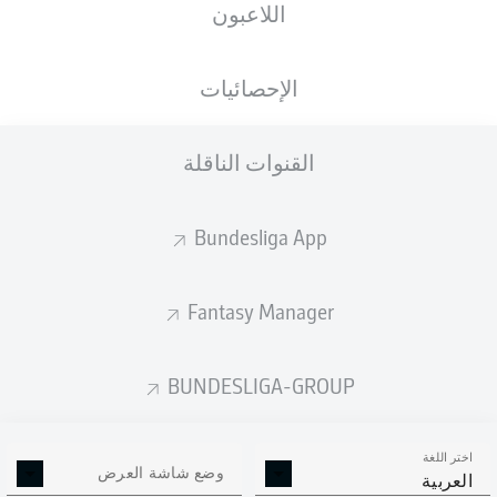
اللاعبون
الأهداف المتوقعة
الإحصائيات
القنوات الناقلة
Bundesliga App
Fantasy Manager
Goals
BUNDESLIGA-GROUP
التمريرات المكتملة
اختر اللغة
0
0
وضع شاشة العرض
العربية
الدقة
0 %
0 %