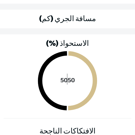
مسافة الجري (كم)
الاستحواذ (%)
50
50
الافتكاكات الناجحة