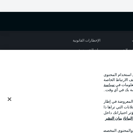
الإخطارات القانونية
تفضيلات
بيان الخصوصية
استخدام
القنوات الناقلة
جهة النشر
 استخدام المحتوى
نا
اللاعبون
ف الارتباط الخاصة
معلومات في
سياسة
صة بك في أي وقت..
 المعروضة في إطار
نات التي تراها ذا
ر اختياراتك داخل
بيانات
بيان النشر
ت والمحتوى المخصصان
وضع شاشة العرض