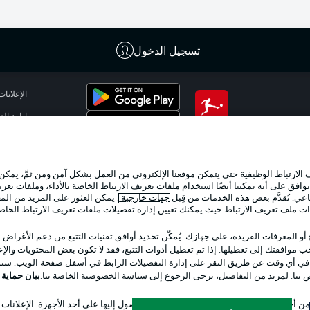
تسجيل الدخول
الإعلانات
إدارة ال
تطبيق الدوري الألماني
شروط ال
الوظائف
لارتباط الوظيفية حتى يتمكن موقعنا الإلكتروني من العمل بشكل آمن ومن ثمَّ، يمكن
تواصل مع
وافق على أنه يمكننا أيضًا استخدام ملفات تعريف الارتباط الخاصة بالأداء، وملفات تعري
عي. تُقدَّم بعض هذه الخدمات من قِبل
جهات خارجية
. يمكن العثور على المزيد من ال
ات ملف تعريف الارتباط حيث يمكنك تعيين إدارة تفضيلات ملفات تعريف الارتباط الخا
 أو المعرفات الفريدة، على جهازك. يُمكّن تحديد أوافق تقنيات التتبع من دعم الأغراض
 موافقتك إلى تعطيلها. إذا تم تعطيل أدوات التتبع، فقد لا تكون بعض المحتويات والإعلا
 في أي وقت عن طريق النقر على إدارة التفضيلات الرابط في أسفل صفحة الويب. ستؤث
ص بنا. لمزيد من التفاصيل، يرجى الرجوع إلى سياسة الخصوصية الخاصة بنا.
بيان حماية ال
اختر اللغة
 أجل تحديد الهوية. تخزين المعلومات و/أو الوصول إليها على أحد الأجهزة. الإعلانا