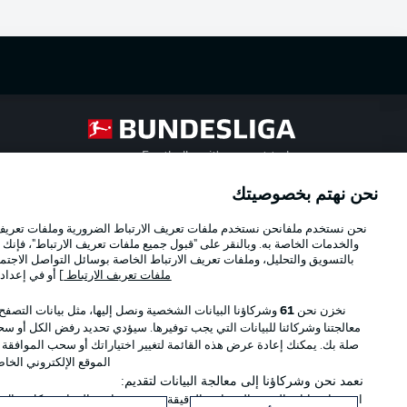
Football as it's meant to be
نحن نهتم بخصوصيتك
Official Partners
نحن نستخدم ملفانحن نستخدم ملفات تعريف الارتباط الضرورية وملفات تعريف ا
والخدمات الخاصة به. وبالنقر على "قبول جميع ملفات تعريف الارتباط"، فإنك ت
بالتسويق والتحليل، وملفات تعريف الارتباط الخاصة بوسائل التواصل الاجتما
ملفات تعريف الارتباط
] أو في إعداد
نخزن نحن
61
وشركاؤنا البيانات الشخصية ونصل إليها، مثل بيانات التصفح
معالجتنا وشركائنا للبيانات التي يجب توفيرها. سيؤدي تحديد رفض الكل أو سحب
صلة بك. يمكنك إعادة عرض هذه القائمة لتغيير اختياراتك أو سحب الموافقة
الموقع الإلكتروني الخا
نعمد نحن وشركاؤنا إلى معالجة البيانات لتقديم:
استخدام بيانات الموقع الجغرافي الدقيقة. فحص خصائص الجهاز بشكل فعال من