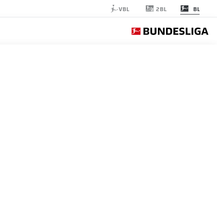
2BL
VBL
BL
SCHALKE
الجولة 32
التغ