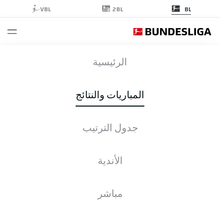
2BL
VBL
BL
HSV
-
B04
الرئيسية
المباريات والنتائج
جدول الترتيب
التغطية المباشرة
الأخبار
التشكيلات
الإحصائيات
جدول الترتيب
الأندية
مباشر
التحقق مرة أخرى