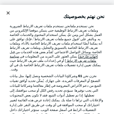
نحن نهتم بخصوصيتك
تسجيل الدخول
نحن نستخدم ملفانحن نستخدم ملفات تعريف الارتباط الضرورية
وملفات تعريف الارتباط الوظيفية حتى يتمكن موقعنا الإلكتروني من
العمل بشكل آمن ومن ثمَّ، يمكن استخدام المحتوى والخدمات الخاصة
به. وبالنقر على "قبول جميع ملفات تعريف الارتباط"، فإنك توافق على
أنه يمكننا أيضًا استخدام ملفات تعريف الارتباط الخاصة بالأداء، وملفات
تعريف الارتباط الخاصة بالتسويق والتحليل، وملفات تعريف الارتباط
الخاصة بوسائل التواصل الاجتماعي. تُقدَّم بعض هذه الخدمات من قِبل
جهات خارجية
. يمكن العثور على المزيد من المعلومات في
سياسة
ملفات تعريف الارتباط
] أو في إعدادات ملف تعريف الارتباط حيث
Football as it's meant to be
يمكنك تعيين إدارة تفضيلات ملفات تعريف الارتباط الخاصة بك في أي
وقت..
نخزن نحن
61
وشركاؤنا البيانات الشخصية ونصل إليها، مثل بيانات
التصفح أو المعرفات الفريدة، على جهازك. يُمكّن تحديد أوافق تقنيات
التتبع من دعم الأغراض المعروضة في إطار معالجتنا وشركائنا للبيانات
تطبيق الدوري الألماني
التي يجب توفيرها. سيؤدي تحديد رفض الكل أو سحب موافقتك إلى
تعطيلها. إذا تم تعطيل أدوات التتبع، فقد لا تكون بعض المحتويات
والإعلانات التي تراها ذا صلة بك. يمكنك إعادة عرض هذه القائمة لتغيير
اختياراتك أو سحب الموافقة في أي وقت عن طريق النقر على إدارة
التفضيلات الرابط في أسفل صفحة الويب. ستؤثر اختياراتك داخل