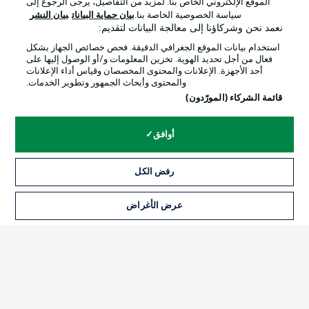
الموقع الإلكتروني الخاص بنا. لمزيد من التفاصيل، يرجى الرجوع إلى
Official Partners
سياسة الخصوصية الخاصة بنا.
بيان حماية البيانات
بيان النشر
نعمد نحن وشركاؤنا إلى معالجة البيانات لتقديم:
استخدام بيانات الموقع الجغرافي الدقيقة. فحص خصائص الجهاز بشكل
فعال من أجل تحديد الهوية. تخزين المعلومات و/أو الوصول إليها على
أحد الأجهزة. الإعلانات والمحتوى المخصصان وقياس أداء الإعلانات
والمحتوى وأبحاث الجمهور وتطوير الخدمات.
قائمة الشركاء (المورّدون)
أوافق
الإعلانات
الإخطارات القانونية
رفض الكل
إدارة التفضيلات
بيان الخصوصية
عرض الأغراض
التذاكر
شروط الاستخدام
القنوات الناقلة
الوظائف
جهة النشر
تواصل معنا
اللاعبون