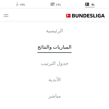
2BL
VBL
BL
RBL
-
BVB
الرئيسية
المباريات والنتائج
جدول الترتيب
التغطية المباشرة
الأخبار
التشكيلات
الإحصائيات
جدول الترتيب
الأندية
مباشر