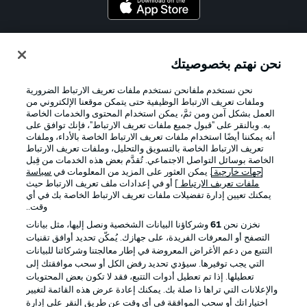
Official Partners
نحن نهتم بخصوصيتك
نحن نستخدم ملفانحن نستخدم ملفات تعريف الارتباط الضرورية
وملفات تعريف الارتباط الوظيفية حتى يتمكن موقعنا الإلكتروني من
العمل بشكل آمن ومن ثمَّ، يمكن استخدام المحتوى والخدمات الخاصة
به. وبالنقر على "قبول جميع ملفات تعريف الارتباط"، فإنك توافق على
أنه يمكننا أيضًا استخدام ملفات تعريف الارتباط الخاصة بالأداء، وملفات
تعريف الارتباط الخاصة بالتسويق والتحليل، وملفات تعريف الارتباط
الخاصة بوسائل التواصل الاجتماعي. تُقدَّم بعض هذه الخدمات من قِبل
جهات خارجية
. يمكن العثور على المزيد من المعلومات في
سياسة
ملفات تعريف الارتباط
] أو في إعدادات ملف تعريف الارتباط حيث
يمكنك تعيين إدارة تفضيلات ملفات تعريف الارتباط الخاصة بك في أي
الإعلانات
الإخطارات القانونية
وقت..
إدارة التفضيلات
بيان الخصوصية
نخزن نحن
61
وشركاؤنا البيانات الشخصية ونصل إليها، مثل بيانات
التصفح أو المعرفات الفريدة، على جهازك. يُمكّن تحديد أوافق تقنيات
شروط الاستخدام
القنوات الناقلة
التتبع من دعم الأغراض المعروضة في إطار معالجتنا وشركائنا للبيانات
الوظائف
جهة النشر
التي يجب توفيرها. سيؤدي تحديد رفض الكل أو سحب موافقتك إلى
تعطيلها. إذا تم تعطيل أدوات التتبع، فقد لا تكون بعض المحتويات
تواصل معنا
اللاعبون
والإعلانات التي تراها ذا صلة بك. يمكنك إعادة عرض هذه القائمة لتغيير
اختياراتك أو سحب الموافقة في أي وقت عن طريق النقر على إدارة