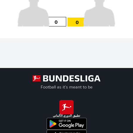
0
0
Football as it's meant to be
تطبيق الدوري الألماني