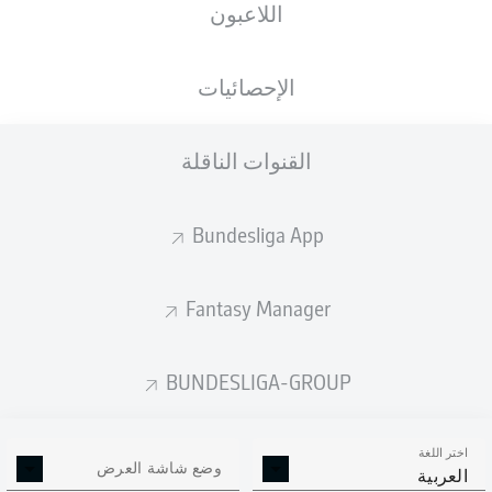
اللاعبون
الأهداف المتوقعة
الإحصائيات
القنوات الناقلة
Bundesliga App
Fantasy Manager
Goals
BUNDESLIGA-GROUP
التمريرات المكتملة
اختر اللغة
0
0
وضع شاشة العرض
العربية
الدقة
0 %
0 %