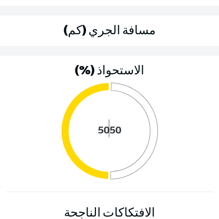
مسافة الجري (كم)
الاستحواذ (%)
50
50
الافتكاكات الناجحة