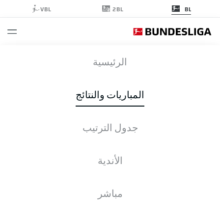
2BL
VBL
BL
BVB
-
FCA
الرئيسية
المباريات والنتائج
جدول الترتيب
التغطية المباشرة
الأخبار
التشكيلات
الإحصائيات
جدول الترتيب
الأندية
مباشر
التحقق مرة أخرى