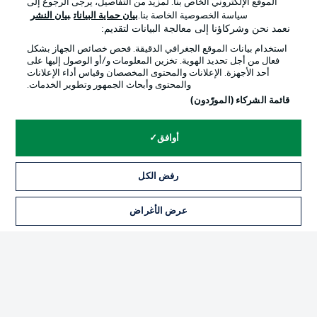
الموقع الإلكتروني الخاص بنا. لمزيد من التفاصيل، يرجى الرجوع إلى
Official Partners
سياسة الخصوصية الخاصة بنا.
بيان حماية البيانات
بيان النشر
نعمد نحن وشركاؤنا إلى معالجة البيانات لتقديم:
استخدام بيانات الموقع الجغرافي الدقيقة. فحص خصائص الجهاز بشكل
فعال من أجل تحديد الهوية. تخزين المعلومات و/أو الوصول إليها على
أحد الأجهزة. الإعلانات والمحتوى المخصصان وقياس أداء الإعلانات
والمحتوى وأبحاث الجمهور وتطوير الخدمات.
قائمة الشركاء (المورّدون)
أوافق
الإعلانات
الإخطارات القانونية
رفض الكل
إدارة التفضيلات
بيان الخصوصية
عرض الأغراض
التذاكر
شروط الاستخدام
القنوات الناقلة
الوظائف
جهة النشر
تواصل معنا
اللاعبون