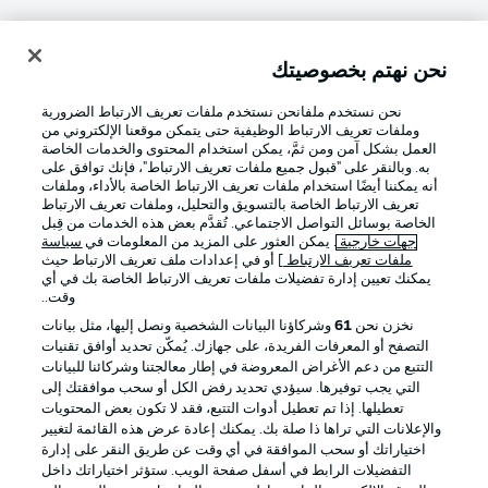
نحن نهتم بخصوصيتك
تسجيل الدخول
نحن نستخدم ملفانحن نستخدم ملفات تعريف الارتباط الضرورية
وملفات تعريف الارتباط الوظيفية حتى يتمكن موقعنا الإلكتروني من
العمل بشكل آمن ومن ثمَّ، يمكن استخدام المحتوى والخدمات الخاصة
به. وبالنقر على "قبول جميع ملفات تعريف الارتباط"، فإنك توافق على
أنه يمكننا أيضًا استخدام ملفات تعريف الارتباط الخاصة بالأداء، وملفات
تعريف الارتباط الخاصة بالتسويق والتحليل، وملفات تعريف الارتباط
الخاصة بوسائل التواصل الاجتماعي. تُقدَّم بعض هذه الخدمات من قِبل
جهات خارجية
. يمكن العثور على المزيد من المعلومات في
سياسة
ملفات تعريف الارتباط
] أو في إعدادات ملف تعريف الارتباط حيث
Football as it's meant to be
يمكنك تعيين إدارة تفضيلات ملفات تعريف الارتباط الخاصة بك في أي
وقت..
نخزن نحن
61
وشركاؤنا البيانات الشخصية ونصل إليها، مثل بيانات
التصفح أو المعرفات الفريدة، على جهازك. يُمكّن تحديد أوافق تقنيات
التتبع من دعم الأغراض المعروضة في إطار معالجتنا وشركائنا للبيانات
تطبيق الدوري الألماني
التي يجب توفيرها. سيؤدي تحديد رفض الكل أو سحب موافقتك إلى
تعطيلها. إذا تم تعطيل أدوات التتبع، فقد لا تكون بعض المحتويات
والإعلانات التي تراها ذا صلة بك. يمكنك إعادة عرض هذه القائمة لتغيير
اختياراتك أو سحب الموافقة في أي وقت عن طريق النقر على إدارة
التفضيلات الرابط في أسفل صفحة الويب. ستؤثر اختياراتك داخل