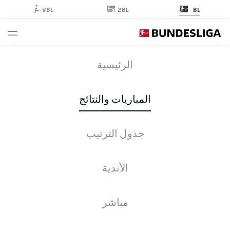
2BL
VBL
BL
SCF
-
TSG
الرئيسية
المباريات والنتائج
جدول الترتيب
التغطية المباشرة
الأخبار
التشكيلات
الإحصائيات
جدول الترتيب
الأندية
مباشر