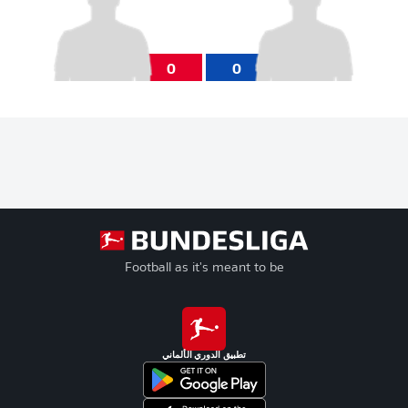
0
0
Football as it's meant to be
تطبيق الدوري الألماني