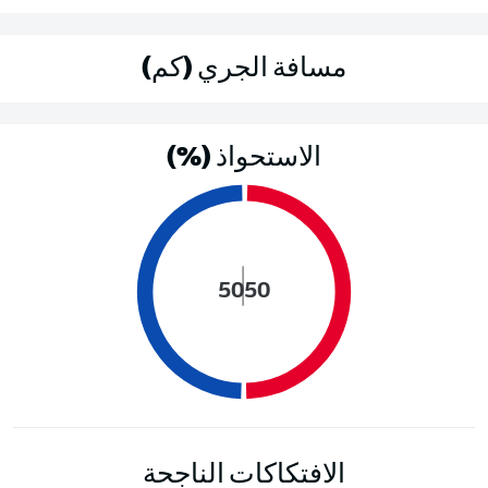
مسافة الجري (كم)
الاستحواذ (%)
50
50
الافتكاكات الناجحة