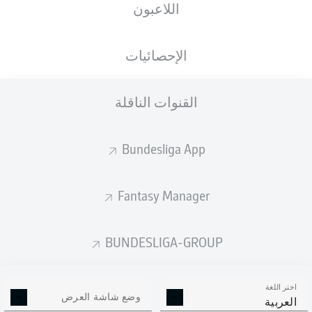
اللاعبون
الأهداف المتوقعة
الإحصائيات
القنوات الناقلة
Bundesliga App
Fantasy Manager
Goals
BUNDESLIGA-GROUP
التمريرات المكتملة
اختر اللغة
0
0
وضع شاشة العرض
العربية
الدقة
0 %
0 %