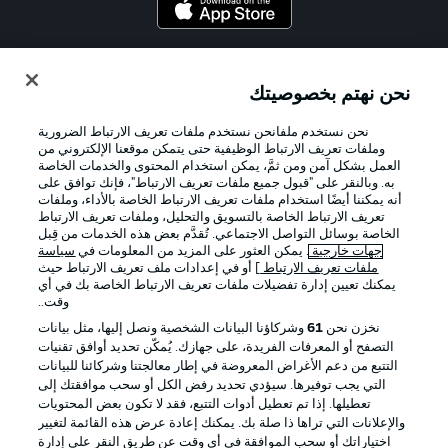
Official Partners
نحن نهتم بخصوصيتك
نحن نستخدم ملفانحن نستخدم ملفات تعريف الارتباط الضرورية
وملفات تعريف الارتباط الوظيفية حتى يتمكن موقعنا الإلكتروني من
العمل بشكل آمن ومن ثمَّ، يمكن استخدام المحتوى والخدمات الخاصة
به. وبالنقر على "قبول جميع ملفات تعريف الارتباط"، فإنك توافق على
أنه يمكننا أيضًا استخدام ملفات تعريف الارتباط الخاصة بالأداء، وملفات
تعريف الارتباط الخاصة بالتسويق والتحليل، وملفات تعريف الارتباط
الخاصة بوسائل التواصل الاجتماعي. تُقدَّم بعض هذه الخدمات من قِبل
جهات خارجية
. يمكن العثور على المزيد من المعلومات في
سياسة
ملفات تعريف الارتباط
] أو في إعدادات ملف تعريف الارتباط حيث
يمكنك تعيين إدارة تفضيلات ملفات تعريف الارتباط الخاصة بك في أي
الإعلانات
الإخطارات القانونية
وقت..
إدارة التفضيلات
بيان الخصوصية
نخزن نحن
61
وشركاؤنا البيانات الشخصية ونصل إليها، مثل بيانات
التصفح أو المعرفات الفريدة، على جهازك. يُمكّن تحديد أوافق تقنيات
شروط الاستخدام
القنوات الناقلة
التتبع من دعم الأغراض المعروضة في إطار معالجتنا وشركائنا للبيانات
الوظائف
جهة النشر
التي يجب توفيرها. سيؤدي تحديد رفض الكل أو سحب موافقتك إلى
تعطيلها. إذا تم تعطيل أدوات التتبع، فقد لا تكون بعض المحتويات
تواصل معنا
اللاعبون
والإعلانات التي تراها ذا صلة بك. يمكنك إعادة عرض هذه القائمة لتغيير
اختياراتك أو سحب الموافقة في أي وقت عن طريق النقر على إدارة