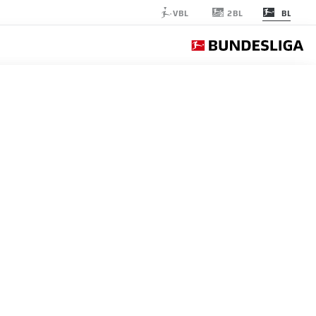
2BL
VBL
BL
HAMBURG
الجولة 29
التغ