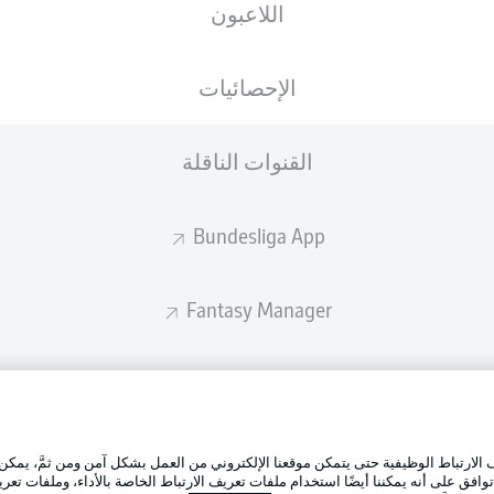
اللاعبون
ستصدر التشكيلة الأساسية قبل 60 دقيقة من انطلاق المباراة.
الإحصائيات
القنوات الناقلة
Bundesliga App
Fantasy Manager
BUNDESLIGA-GROUP
الإعلانات
إدارة ال
تطبيق الدوري الألماني
لارتباط الوظيفية حتى يتمكن موقعنا الإلكتروني من العمل بشكل آمن ومن ثمَّ، يمكن
شروط ال
وافق على أنه يمكننا أيضًا استخدام ملفات تعريف الارتباط الخاصة بالأداء، وملفات تعري