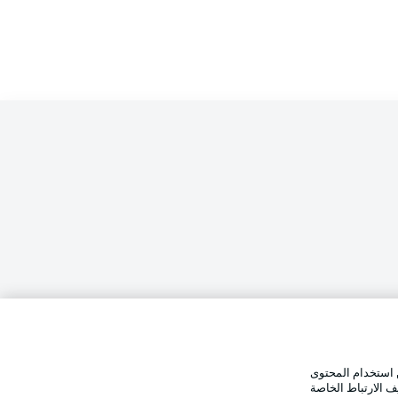
الإخطارات القانونية
تفضيلات
بيان الخصوصية
 استخدام المحتوى
وضع شاشة العرض
استخدام
القنوات الناقلة
ف الارتباط الخاصة