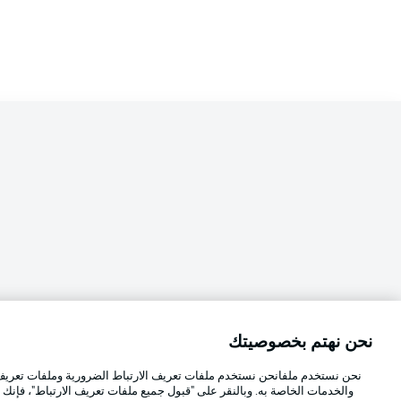
نحن نهتم بخصوصيتك
Football as it's meant to be
اختر اللغة
نحن نستخدم ملفانحن نستخدم ملفات تعريف الارتباط الضرورية وملفات تعريف ا
العربية
والخدمات الخاصة به. وبالنقر على "قبول جميع ملفات تعريف الارتباط"، فإنك ت