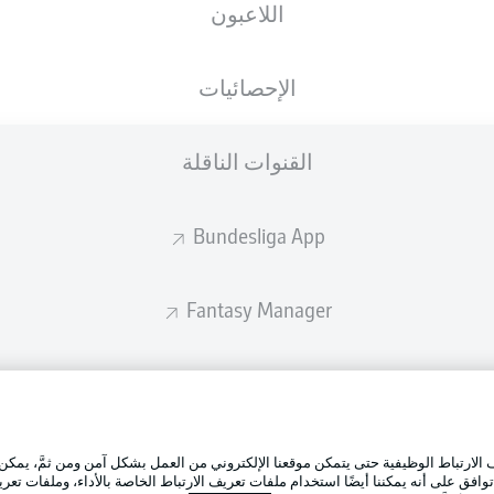
اللاعبون
ستصدر التشكيلة الأساسية قبل 60 دقيقة من انطلاق المباراة.
الإحصائيات
القنوات الناقلة
Bundesliga App
Fantasy Manager
BUNDESLIGA-GROUP
الإعلانات
إدارة ال
تطبيق الدوري الألماني
لارتباط الوظيفية حتى يتمكن موقعنا الإلكتروني من العمل بشكل آمن ومن ثمَّ، يمكن
شروط ال
وافق على أنه يمكننا أيضًا استخدام ملفات تعريف الارتباط الخاصة بالأداء، وملفات تعري