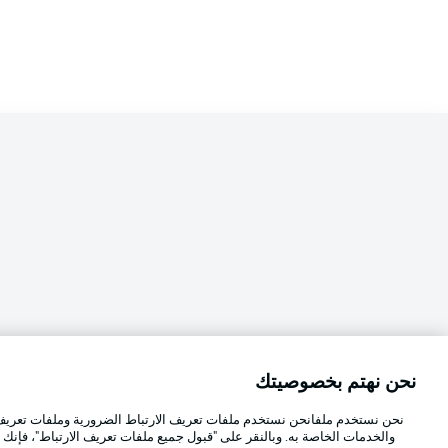
نحن نهتم بخصوصيتك
Football as it's meant to be
اختر اللغة
نحن نستخدم ملفانحن نستخدم ملفات تعريف الارتباط الضرورية وملفات تعريف ا
العربية
والخدمات الخاصة به. وبالنقر على "قبول جميع ملفات تعريف الارتباط"، فإنك ت