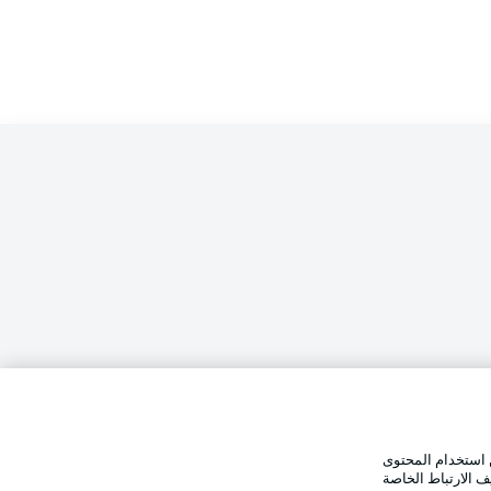
الإخطارات القانونية
تفضيلات
بيان الخصوصية
 استخدام المحتوى
وضع شاشة العرض
استخدام
القنوات الناقلة
ف الارتباط الخاصة