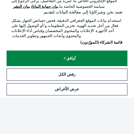
الموقع الإلكتروني الخاص بنا. لمزيد من التفاصيل، يرجى الرجوع إلى
Official Partners
سياسة الخصوصية الخاصة بنا.
بيان حماية البيانات
بيان النشر
نعمد نحن وشركاؤنا إلى معالجة البيانات لتقديم:
استخدام بيانات الموقع الجغرافي الدقيقة. فحص خصائص الجهاز بشكل
فعال من أجل تحديد الهوية. تخزين المعلومات و/أو الوصول إليها على
أحد الأجهزة. الإعلانات والمحتوى المخصصان وقياس أداء الإعلانات
والمحتوى وأبحاث الجمهور وتطوير الخدمات.
قائمة الشركاء (المورّدون)
أوافق
الإعلانات
الإخطارات القانونية
رفض الكل
إدارة التفضيلات
بيان الخصوصية
عرض الأغراض
التذاكر
شروط الاستخدام
القنوات الناقلة
الوظائف
جهة النشر
تواصل معنا
اللاعبون