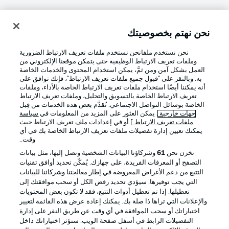
نحن نهتم بخصوصيتك
تسجيل الدخول
نحن نستخدم ملفانحن نستخدم ملفات تعريف الارتباط الضرورية
وملفات تعريف الارتباط الوظيفية حتى يتمكن موقعنا الإلكتروني من
العمل بشكل آمن ومن ثمَّ، يمكن استخدام المحتوى والخدمات الخاصة
به. وبالنقر على "قبول جميع ملفات تعريف الارتباط"، فإنك توافق على
أنه يمكننا أيضًا استخدام ملفات تعريف الارتباط الخاصة بالأداء، وملفات
تعريف الارتباط الخاصة بالتسويق والتحليل، وملفات تعريف الارتباط
الخاصة بوسائل التواصل الاجتماعي. تُقدَّم بعض هذه الخدمات من قِبل
جهات خارجية
. يمكن العثور على المزيد من المعلومات في
سياسة
ملفات تعريف الارتباط
] أو في إعدادات ملف تعريف الارتباط حيث
Football as it's meant to be
يمكنك تعيين إدارة تفضيلات ملفات تعريف الارتباط الخاصة بك في أي
وقت..
نخزن نحن
61
وشركاؤنا البيانات الشخصية ونصل إليها، مثل بيانات
التصفح أو المعرفات الفريدة، على جهازك. يُمكّن تحديد أوافق تقنيات
التتبع من دعم الأغراض المعروضة في إطار معالجتنا وشركائنا للبيانات
تطبيق الدوري الألماني
التي يجب توفيرها. سيؤدي تحديد رفض الكل أو سحب موافقتك إلى
تعطيلها. إذا تم تعطيل أدوات التتبع، فقد لا تكون بعض المحتويات
والإعلانات التي تراها ذا صلة بك. يمكنك إعادة عرض هذه القائمة لتغيير
اختياراتك أو سحب الموافقة في أي وقت عن طريق النقر على إدارة
التفضيلات الرابط في أسفل صفحة الويب. ستؤثر اختياراتك داخل