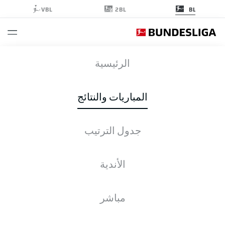
2BL
VBL
BL
TSG
-
S04
الرئيسية
المباريات والنتائج
جدول الترتيب
التغطية المباشرة
الأخبار
التشكيلات
الإحصائيات
جدول الترتيب
الأندية
مباشر
التحقق مرة أخرى