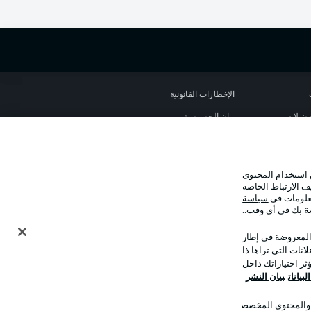
الإخطارات القانونية
تفضيلات
بيان الخصوصية
استخدام
القنوات الناقلة
جهة النشر
 استخدام المحتوى
نا
اللاعبون
ف الارتباط الخاصة
معلومات في
سياسة
صة بك في أي وقت..
 المعروضة في إطار
نات التي تراها ذا
ر اختياراتك داخل
بيانات
بيان النشر
ت والمحتوى المخصصان
وضع شاشة العرض