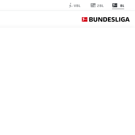
2BL
VBL
BL
PADERBORN
الجولة 25
التغ