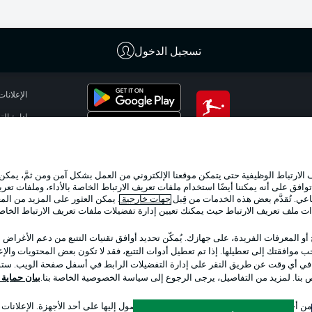
تسجيل الدخول
الإعلانات
إدارة ال
تطبيق الدوري الألماني
شروط ال
الوظائف
لارتباط الوظيفية حتى يتمكن موقعنا الإلكتروني من العمل بشكل آمن ومن ثمَّ، يمكن
تواصل مع
وافق على أنه يمكننا أيضًا استخدام ملفات تعريف الارتباط الخاصة بالأداء، وملفات تعري
عي. تُقدَّم بعض هذه الخدمات من قِبل
جهات خارجية
. يمكن العثور على المزيد من ال
ات ملف تعريف الارتباط حيث يمكنك تعيين إدارة تفضيلات ملفات تعريف الارتباط الخا
 أو المعرفات الفريدة، على جهازك. يُمكّن تحديد أوافق تقنيات التتبع من دعم الأغراض
 موافقتك إلى تعطيلها. إذا تم تعطيل أدوات التتبع، فقد لا تكون بعض المحتويات والإعلا
 في أي وقت عن طريق النقر على إدارة التفضيلات الرابط في أسفل صفحة الويب. ستؤث
ص بنا. لمزيد من التفاصيل، يرجى الرجوع إلى سياسة الخصوصية الخاصة بنا.
بيان حماية ال
اختر اللغة
 أجل تحديد الهوية. تخزين المعلومات و/أو الوصول إليها على أحد الأجهزة. الإعلانا