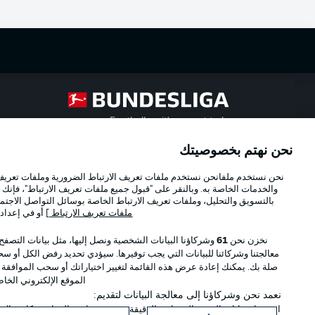
Football as it's meant to be
نحن نهتم بخصوصيتك
Official Partners
نحن نستخدم ملفانحن نستخدم ملفات تعريف الارتباط الضرورية وملفات تعريف ا
والخدمات الخاصة به. وبالنقر على "قبول جميع ملفات تعريف الارتباط"، فإنك ت
بالتسويق والتحليل، وملفات تعريف الارتباط الخاصة بوسائل التواصل الاجتما
ملفات تعريف الارتباط
] أو في إعداد
نخزن نحن
61
وشركاؤنا البيانات الشخصية ونصل إليها، مثل بيانات التصفح
معالجتنا وشركائنا للبيانات التي يجب توفيرها. سيؤدي تحديد رفض الكل أو سحب
صلة بك. يمكنك إعادة عرض هذه القائمة لتغيير اختياراتك أو سحب الموافقة
الموقع الإلكتروني الخا
نعمد نحن وشركاؤنا إلى معالجة البيانات لتقديم:
استخدام بيانات الموقع الجغرافي الدقيقة. فحص خصائص الجهاز بشكل فعال من