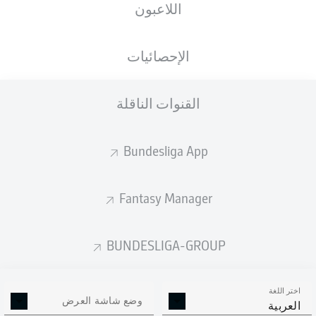
اللاعبون
Red Bull Arena
الإحصائيات
القنوات الناقلة
إعلان
Bundesliga App
لم يتوفر محتوى بعد لاختيارك.
Fantasy Manager
BUNDESLIGA-GROUP
اختر اللغة
وضع شاشة العرض
العربية