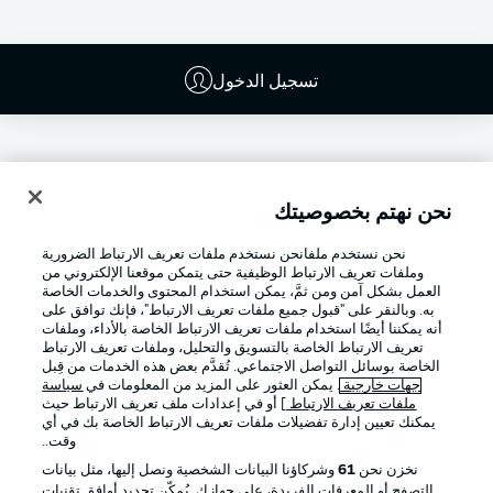
تسجيل الدخول
نحن نهتم بخصوصيتك
نحن نستخدم ملفانحن نستخدم ملفات تعريف الارتباط الضرورية
وملفات تعريف الارتباط الوظيفية حتى يتمكن موقعنا الإلكتروني من
العمل بشكل آمن ومن ثمَّ، يمكن استخدام المحتوى والخدمات الخاصة
به. وبالنقر على "قبول جميع ملفات تعريف الارتباط"، فإنك توافق على
أنه يمكننا أيضًا استخدام ملفات تعريف الارتباط الخاصة بالأداء، وملفات
تعريف الارتباط الخاصة بالتسويق والتحليل، وملفات تعريف الارتباط
Football as it's meant to be
الخاصة بوسائل التواصل الاجتماعي. تُقدَّم بعض هذه الخدمات من قِبل
جهات خارجية
. يمكن العثور على المزيد من المعلومات في
سياسة
ملفات تعريف الارتباط
] أو في إعدادات ملف تعريف الارتباط حيث
يمكنك تعيين إدارة تفضيلات ملفات تعريف الارتباط الخاصة بك في أي
وقت..
تطبيق الدوري الألماني
نخزن نحن
61
وشركاؤنا البيانات الشخصية ونصل إليها، مثل بيانات
التصفح أو المعرفات الفريدة، على جهازك. يُمكّن تحديد أوافق تقنيات