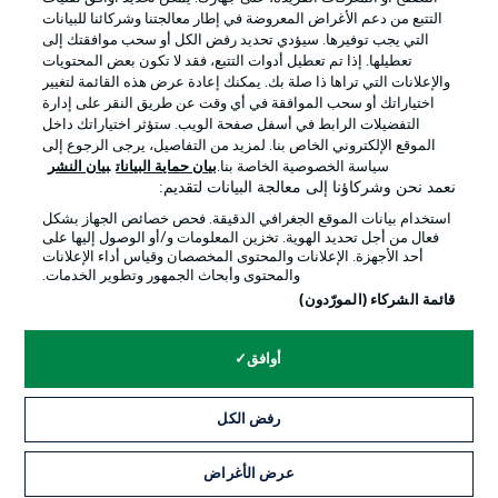
التتبع من دعم الأغراض المعروضة في إطار معالجتنا وشركائنا للبيانات
التي يجب توفيرها. سيؤدي تحديد رفض الكل أو سحب موافقتك إلى
تعطيلها. إذا تم تعطيل أدوات التتبع، فقد لا تكون بعض المحتويات
والإعلانات التي تراها ذا صلة بك. يمكنك إعادة عرض هذه القائمة لتغيير
Official Partners
اختياراتك أو سحب الموافقة في أي وقت عن طريق النقر على إدارة
التفضيلات الرابط في أسفل صفحة الويب. ستؤثر اختياراتك داخل
الموقع الإلكتروني الخاص بنا. لمزيد من التفاصيل، يرجى الرجوع إلى
سياسة الخصوصية الخاصة بنا.
بيان حماية البيانات
بيان النشر
نعمد نحن وشركاؤنا إلى معالجة البيانات لتقديم:
استخدام بيانات الموقع الجغرافي الدقيقة. فحص خصائص الجهاز بشكل
فعال من أجل تحديد الهوية. تخزين المعلومات و/أو الوصول إليها على
أحد الأجهزة. الإعلانات والمحتوى المخصصان وقياس أداء الإعلانات
والمحتوى وأبحاث الجمهور وتطوير الخدمات.
قائمة الشركاء (المورّدون)
الإعلانات
الإخطارات القانونية
أوافق
إدارة التفضيلات
بيان الخصوصية
رفض الكل
شروط الاستخدام
القنوات الناقلة
الوظائف
جهة النشر
عرض الأغراض
التذاكر
تواصل معنا
اللاعبون