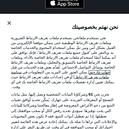
Official Partners
نحن نهتم بخصوصيتك
نحن نستخدم ملفانحن نستخدم ملفات تعريف الارتباط الضرورية
وملفات تعريف الارتباط الوظيفية حتى يتمكن موقعنا الإلكتروني من
العمل بشكل آمن ومن ثمَّ، يمكن استخدام المحتوى والخدمات الخاصة
به. وبالنقر على "قبول جميع ملفات تعريف الارتباط"، فإنك توافق على
أنه يمكننا أيضًا استخدام ملفات تعريف الارتباط الخاصة بالأداء، وملفات
تعريف الارتباط الخاصة بالتسويق والتحليل، وملفات تعريف الارتباط
الخاصة بوسائل التواصل الاجتماعي. تُقدَّم بعض هذه الخدمات من قِبل
جهات خارجية
. يمكن العثور على المزيد من المعلومات في
سياسة
ملفات تعريف الارتباط
] أو في إعدادات ملف تعريف الارتباط حيث
يمكنك تعيين إدارة تفضيلات ملفات تعريف الارتباط الخاصة بك في أي
الإعلانات
الإخطارات القانونية
وقت..
إدارة التفضيلات
بيان الخصوصية
نخزن نحن
61
وشركاؤنا البيانات الشخصية ونصل إليها، مثل بيانات
التصفح أو المعرفات الفريدة، على جهازك. يُمكّن تحديد أوافق تقنيات
شروط الاستخدام
القنوات الناقلة
التتبع من دعم الأغراض المعروضة في إطار معالجتنا وشركائنا للبيانات
الوظائف
جهة النشر
التي يجب توفيرها. سيؤدي تحديد رفض الكل أو سحب موافقتك إلى
تعطيلها. إذا تم تعطيل أدوات التتبع، فقد لا تكون بعض المحتويات
تواصل معنا
اللاعبون
والإعلانات التي تراها ذا صلة بك. يمكنك إعادة عرض هذه القائمة لتغيير
اختياراتك أو سحب الموافقة في أي وقت عن طريق النقر على إدارة