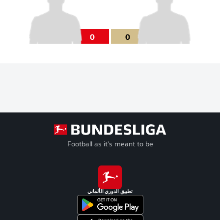
0
0
Football as it's meant to be
تطبيق الدوري الألماني