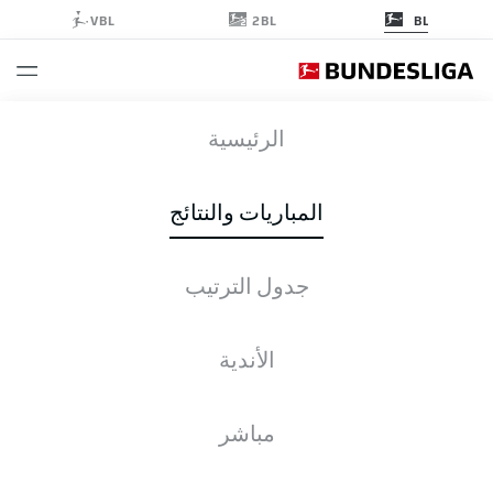
2BL
VBL
BL
FCU
-
ELV
الرئيسية
المباريات والنتائج
جدول الترتيب
التغطية المباشرة
الأخبار
التشكيلات
الإحصائيات
جدول الترتيب
الأندية
مباشر