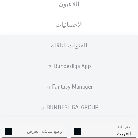
اللاعبون
الأهداف المتوقعة
الإحصائيات
القنوات الناقلة
Bundesliga App
Fantasy Manager
Goals
BUNDESLIGA-GROUP
التمريرات المكتملة
اختر اللغة
0
0
وضع شاشة العرض
العربية
الدقة
0 %
0 %