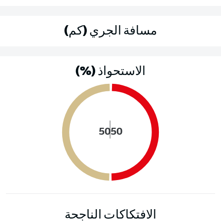
مسافة الجري (كم)
الاستحواذ (%)
50
50
الافتكاكات الناجحة